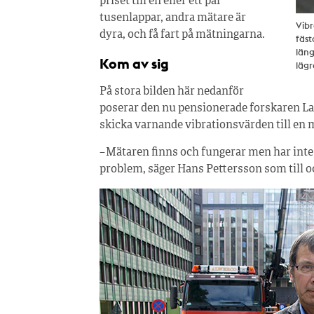
priset till en eller ett par
tusenlappar, andra mätare är
Vibr
dyra, och få fart på mätningarna.
fäst
läng
Kom av sig
lägr
På stora bilden här nedanför
poserar den nu pensionerade forskaren L
skicka varnande vibrationsvärden till en 
– Mätaren finns och fungerar men har inte
problem, säger Hans Pettersson som till o