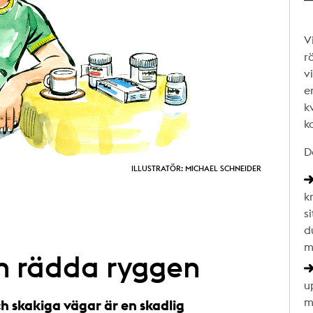
V
r
v
e
k
k
D
ILLUSTRATÖR: MICHAEL SCHNEIDER
k
s
du
m
an rädda ryggen
u
m
h skakiga vägar är en skadlig