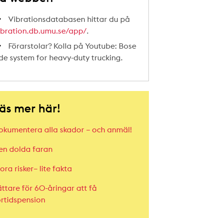
Vibrationsdatabasen hittar du på
ibration.db.umu.se/app/
.
Förarstolar? Kolla på Youtube: Bose
ide system for heavy-duty trucking.
äs mer här!
okumentera alla skador – och anmäl!
en dolda faran
ora risker– lite fakta
ättare för 60-åringar att få
örtidspension