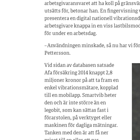
arbetsgivaransvaret att ha koll på gränsv
utsätts för, betonar han. En fingervisning 
presentera en digital nationell vibrations
arbetsgivare knappa in en viss lastbilsmod
för under en arbetsdag.
– Användningen minskade, så nu har vi förbä
Pettersson.
Vid sidan av databasen satsade
Afa försäkring 2014 knappt 2,8
miljoner kronor på att ta fram en
enkel vibrationsmätare, kopplad
till en mobilapp. Smartvib heter
den och är inte större än en
legobit, som kan sättas fast i
förarstolen, på verktyget eller
maskinen för dagliga mätningar.
Tanken med den är att få ner