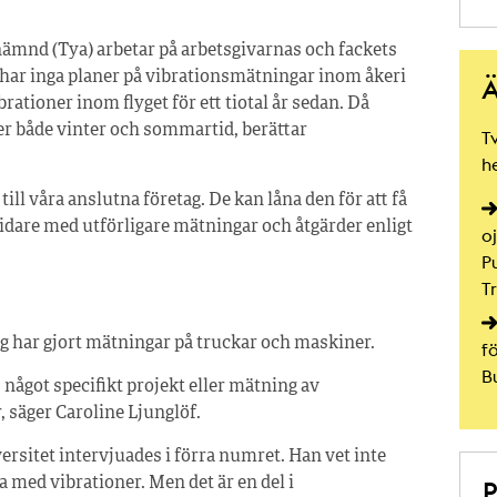
ämnd (Tya) arbetar på arbetsgivarnas och fackets
e har inga planer på vibrationsmätningar inom åkeri
Ä
tioner inom flyget för ett tiotal år sedan. Då
er både vinter och sommartid, berättar
T
h
ill våra anslutna företag. De kan låna den för att få
vidare med utförligare mätningar och åtgärder enligt
o
P
T
ng har gjort mätningar på truckar och maskiner.
fö
B
s något specifikt projekt eller mätning av
 säger Caroline Ljunglöf.
sitet intervjuades i förra numret. Han vet inte
 med vibrationer. Men det är en del i