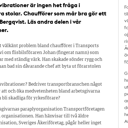
brationer är ingen het fråga i
F
a stolar. Chaufförer som mår bra gör ett
t
v
Bergqvist. Läs andra delen i vår
f
ner.
o
r
tt välkänt problem bland chaufförer i Transports
Ä
v vi om flisbilsföraren Johan (fingerat namn) som
ö
r med ständig värk. Han skakade sönder rygg och
f
han bad sin dåvarande chef att byta ut förarstolen
G
h
vibrationer? Bedriver transportbranschen något
u
för att och öka medvetenheten bland arbetsgivarna
p
bli skadliga för yrkesförare?
a
d
sgivarnas paraplyorganisation Transportföretagen
h
m organisationen. Han hänvisar till två äldre
A
sation, Sveriges Åkeriföretag, pågår heller inget