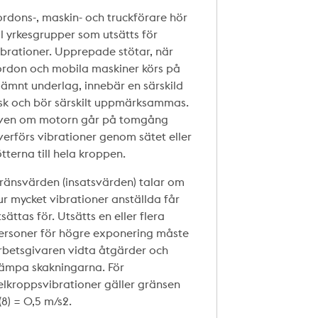
ordons-, maskin- och truckförare hör
ill yrkesgrupper som utsätts för
ibrationer. Upprepade stötar, när
ordon och mobila maskiner körs på
jämnt underlag, innebär en särskild
isk och bör särskilt uppmärksammas.
ven om motorn går på tomgång
verförs vibrationer genom sätet eller
ötterna till hela kroppen.
ränsvärden (insatsvärden) talar om
ur mycket vibrationer anställda får
tsättas för. Utsätts en eller flera
ersoner för högre exponering måste
rbetsgivaren vidta åtgärder och
ämpa skakningarna. För
elkroppsvibrationer gäller gränsen
(8) = 0,5 m/s2.