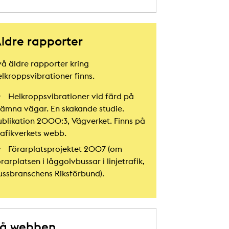
ldre rapporter
vå äldre rapporter kring
elkroppsvibrationer finns.
Helkroppsvibrationer vid färd på
jämna vägar. En skakande studie.
ublikation 2000:3, Vägverket. Finns på
rafikverkets webb.
Förarplatsprojektet 2007 (om
rarplatsen i låggolvbussar i linjetrafik,
ussbranschens Riksförbund).
På webben