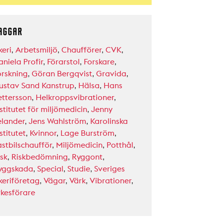
AGGAR
keri
,
Arbetsmiljö
,
Chaufförer
,
CVK
,
aniela Profir
,
Förarstol
,
Forskare
,
orskning
,
Göran Bergqvist
,
Gravida
,
ustav Sand Kanstrup
,
Hälsa
,
Hans
ettersson
,
Helkroppsvibrationer
,
stitutet för miljömedicin
,
Jenny
elander
,
Jens Wahlström
,
Karolinska
stitutet
,
Kvinnor
,
Lage Burström
,
astbilschaufför
,
Miljömedicin
,
Potthål
,
isk
,
Riskbedömning
,
Ryggont
,
yggskada
,
Special
,
Studie
,
Sveriges
keriföretag
,
Vägar
,
Värk
,
Vibrationer
,
rkesförare