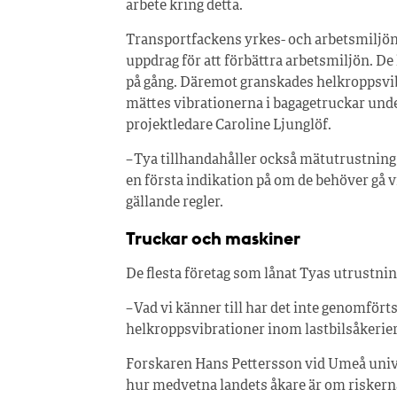
arbete kring detta.
Transportfackens yrkes- och arbetsmiljön
uppdrag för att förbättra arbetsmiljön. D
på gång. Däremot granskades helkroppsvibra
mättes vibrationerna i bagagetruckar und
projektledare Caroline Ljunglöf.
– Tya tillhandahåller också mätutrustning t
en första indikation på om de behöver gå 
gällande regler.
Truckar och maskiner
De flesta företag som lånat Tyas utrustni
– Vad vi känner till har det inte genomfört
helkroppsvibrationer inom lastbilsåkerier,
Forskaren Hans Pettersson vid Umeå univer
hur medvetna landets åkare är om riskerna