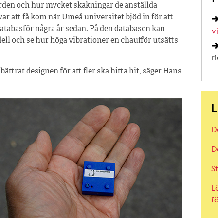
ärden och hur mycket skakningar de anställda
var att få kom när Umeå universitet bjöd in för att
databasför några år sedan. På den databasen kan
v
ell och se hur höga vibrationer en chaufför utsätts
r
ttrat designen för att fler ska hitta hit, säger Hans
L
D
D
St
L
f