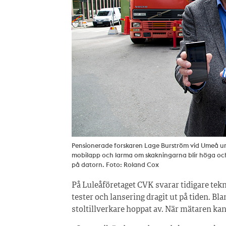
Pensionerade forskaren Lage Burström vid Umeå univ
mobilapp och larma om skakningarna blir höga och 
på datorn. Foto: Roland Cox
På Luleåföretaget CVK svarar tidigare tek
tester och lansering dragit ut på tiden. B
stoltillverkare hoppat av. När mätaren kan t