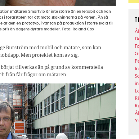
ationsmätaren Smartvib är inte större än en legobit och kan
as i förarstolen för att mäta skakningarna på vägen. Än så
T
e är den en prototyp, i väntan på produktion i större skala till
e pris än dagens dyrare modeller. Foto: Roland Cox
Å
D
F
age Burström med mobil och mätare, som kan
G
mobilapp. Men projektet kom av sig.
P
In
 börjat tillverkas än på grund av kommersiella
S
ch från får frågor om mätaren.
in
L
R
R
Å
Y