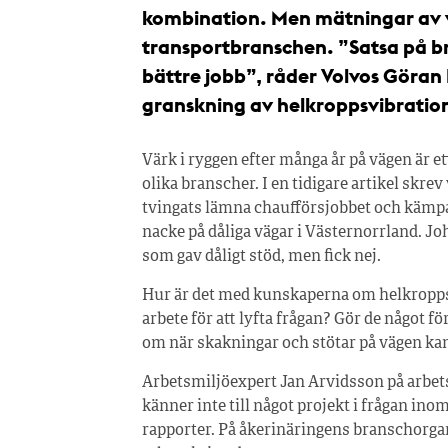
kombination. Men mätningar av vi
transportbranschen. ”Satsa på br
bättre jobb”, råder Volvos Göran 
granskning av helkroppsvibratio
Värk i ryggen efter många år på vägen är e
olika branscher. I en tidigare artikel skre
tvingats lämna chaufförsjobbet och kämpa
nacke på dåliga vägar i Västernorrland. Jo
som gav dåligt stöd, men fick nej.
Hur är det med kunskaperna om helkropps
arbete för att lyfta frågan? Gör de något 
om när skakningar och stötar på vägen kan 
Arbetsmiljöexpert Jan Arvidsson på arbet
känner inte till något projekt i frågan ino
rapporter. På åkerinäringens branschorgani