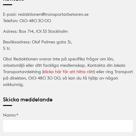
E-post: redaktionen@transportarbetaren.se
Telefon: 010-480 30 00
Adress: Box 714, 101 33 Stockholm
Besöksadress: Olof Palmes gata 31,
5 tr.
Obs! Redaktionen svarar inte på specifika frågor om lön,
arbetsmiljö eller ditt fackliga medlemskap. Kontakta din lokala
Transportavdelning (
klicka här för att hitta rätt
) eller ring Transport
på direkten, 010-480 30 00, så kan du få hjälp av någon
sakkunnig.
Skicka meddelande
Namn:*