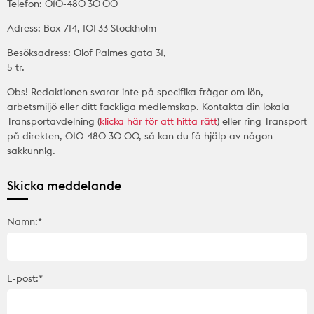
Telefon: 010-480 30 00
Adress: Box 714, 101 33 Stockholm
Besöksadress: Olof Palmes gata 31,
5 tr.
Obs! Redaktionen svarar inte på specifika frågor om lön,
arbetsmiljö eller ditt fackliga medlemskap. Kontakta din lokala
Transportavdelning (
klicka här för att hitta rätt
) eller ring Transport
på direkten, 010-480 30 00, så kan du få hjälp av någon
sakkunnig.
Skicka meddelande
Namn:*
E-post:*