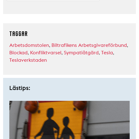
TAGGAR
Arbetsdomstolen
,
Biltrafikens Arbetsgivareförbund
,
Blockad
,
Konfliktvarsel
,
Sympatiåtgärd
,
Tesla
,
Teslaverkstaden
Lästips: