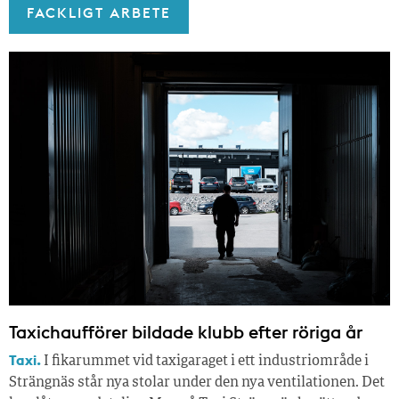
FACKLIGT ARBETE
Taxichaufförer bildade klubb efter röriga år
Taxi.
I fikarummet vid taxigaraget i ett industriområde i
Strängnäs står nya stolar under den nya ventilationen. Det