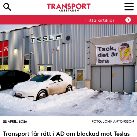
Hitta artiklar
22 APRIL, 2026
FOTO: JOHN ANTONSSON
Transport får rätt i AD om blockad mot Teslas