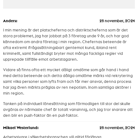
Anders:
28 november, 2024
I min mening är det platscheferna och distriktscheferna som är det
stora problemet, jag har jobbat på 3 företag unde 9 år, och har god
kännedom om andra företag i min region. Chefernas beteende är
ofta extremt ifrågasättningsbart gentemot kund, ibland rent
kriminellt, samt fullständigt bryter mot många fackliga regler vid
upprepade tillfälle emot arbetstagaren.
Vidare så finns ofta ett mycket dåligt omdöme som går hand i hand
med detta beteende och detta dåliga omdöme märks vid rekrytering
samt vilka personer som lyfts fram och får mer ansvar, denna process
har jag även märkts präglas av ren nepotism. Inom samtliga aktörer i
min region.
Tanken på individuell lönesättning som förmodligen till stor del skulle
avgöras av närmaste chef är totalt vansinnig, och jag tror snarare att
den blir en push-faktor än en pull-faktor.
Mikael Westerlund:
28 november, 2024
Arbetsgivare i säkerhetsbranschen vill alltid förlänga