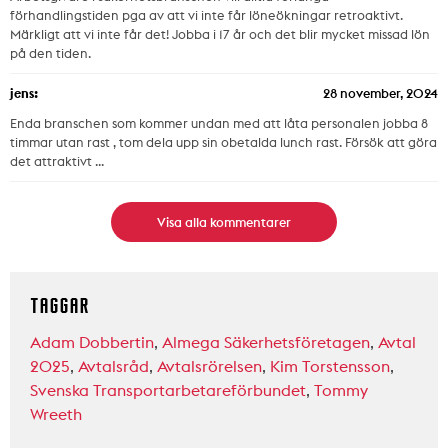
förhandlingstiden pga av att vi inte får löneökningar retroaktivt.
Märkligt att vi inte får det! Jobba i 17 år och det blir mycket missad lön
på den tiden.
jens:
28 november, 2024
Enda branschen som kommer undan med att låta personalen jobba 8
timmar utan rast , tom dela upp sin obetalda lunch rast. Försök att göra
det attraktivt ...
Visa alla kommentarer
TAGGAR
Adam Dobbertin
,
Almega Säkerhetsföretagen
,
Avtal
2025
,
Avtalsråd
,
Avtalsrörelsen
,
Kim Torstensson
,
Svenska Transportarbetareförbundet
,
Tommy
Wreeth