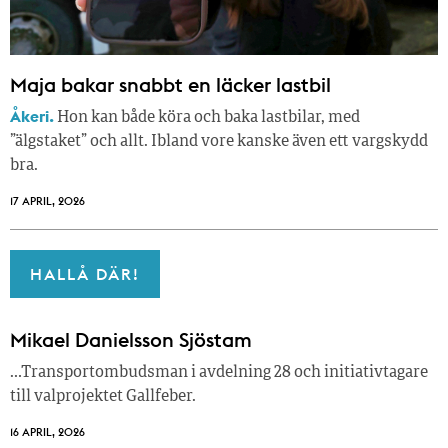
Maja bakar snabbt en läcker lastbil
Åkeri.
Hon kan både köra och baka lastbilar, med
”älgstaket” och allt. Ibland vore kanske även ett vargskydd
bra.
17 APRIL, 2026
HALLÅ DÄR!
Mikael Danielsson Sjöstam
…Transportombudsman i avdelning 28 och initiativtagare
till valprojektet Gallfeber.
16 APRIL, 2026