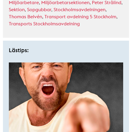
Miljöarbetare
,
Miljöarbetarsektionen
,
Peter Strålind
,
Sektion
,
Sopgubbar
,
Stockholmsavdelningen
,
Thomas Belvén
,
Transport avdelning 5 Stockholm
,
Transports Stockholmsavdelning
Lästips: