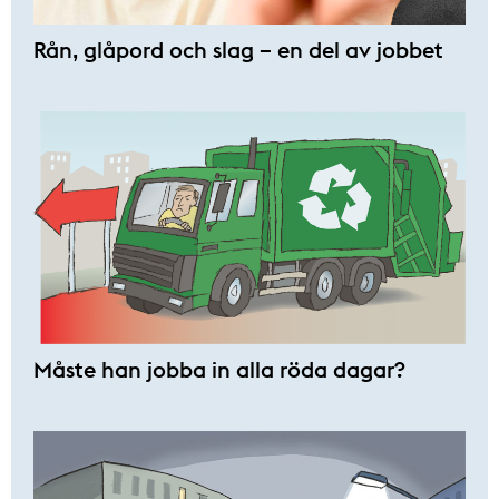
Rån, glåpord och slag – en del av jobbet
Måste han jobba in alla röda dagar?