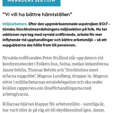
MÅNADENS SEKTION
”Vi vill ha bättre hämtställen”
Miljöarbetare.
Efter den uppmärksammade sopstrejken 2017 ­
tömdes Stockholmsavdelningens miljösektion på folk. Nu tar
sektionen nya tag med nyvald ordförande, arbete för mer
inflytande vid upphandlingar och bättre arbetsmiljö – så att
sopgubbarna ska hålla fram till pensionen.
Nyvalda ordföranden Peter Strålind slår upp datorn vid
konferensbordet i Folkets hus, Solna, medan ledamöterna
Janne Sehlin, Thomas Belvén och ”Stockholms mest
erfarna sopgubbe”, Magnus Lundberg, droppar in. Magnus
sitter i miljö­arbetarnas avtalsdelegation och ska under
kvällen rapportera om löneförhandlingarna med
arbetsgivarna.
Killarnas hjärtan klappar för arbetsmiljön – samtliga är,
har varit eller är på väg att bli skyddsombud igen. Janne,