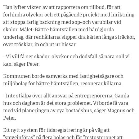
Han lyfter vikten av att rapportera om tillbud, för att
förhindra olyckor och ett pågående projekt med inriktning
att stoppa farlig backning med sop- och varubilar vid
skolor. Målet: Bättre hämtställen med hårdgjorda
underlag, där renhållarna slipper dra kärlen långa sträckor,
över trösklar, in och ut ur hissar.
– Vi vill få ner skador, olyckor och dödsfall så nära noll vi
kan, säger Peter.
Kommunen borde samverka med fastighetsägare och
miljöbolag för bättre hämtställen, resonerar killarna.
– Inte stjälpa över allt ansvar på entreprenörerna. Gamla
hus och daghem är det stora problemet. Vi borde få vara
med vid planeringen av nya bostadshus, säger Magnus och
Peter.
Ett nytt system för tidsregistrering är på väg att
”smyginföras” på flera bolag och får ”testosteronet att