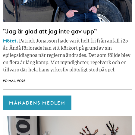
”Jag är glad att jag inte gav upp”
Mötet.
Patrick Jonasson hade varit helt fri från anfall i 25
år. Ändå förlorade han sitt körkort på grund av sin
epilepsidiagnos när reglerna ändrades. Det som följde blev
en flera år lång kamp. Mot myndigheter, regelverk och en
tillvaro där hela hans yrkesliv plötsligt stod på spel.
20 MAJ, 2026
MÅNADENS MEDLEM