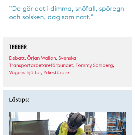
”De gör det i dimma, snöfall, spöregn
och solsken, dag som natt.”
TAGGAR
Debatt
,
Örjan Wallon
,
Svenska
Transportarbetareförbundet
,
Tommy Sahlberg
,
Vägens hjältar
,
Yrkesförare
Lästips: