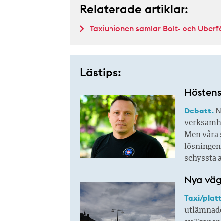
Relaterade artiklar:
Taxiunionen samlar Bolt- och Uberf
Lästips:
Höstens 
Debatt.
N
verksamhet
Men våra s
lösningen.
schyssta a
Nya väga
Taxi/plat
utlämnade