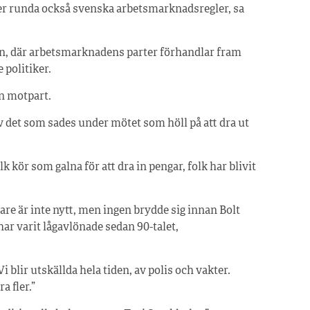
er runda också svenska arbetsmarknadsregler, sa
n, där arbetsmarknadens parter förhandlar fram
 politiker.
en motpart.
av det som sades under mötet som höll på att dra ut
k kör som galna för att dra in pengar, folk har blivit
are är inte nytt, men ingen brydde sig innan Bolt
har varit lågavlönade sedan 90-talet,
 blir utskällda hela tiden, av polis och vakter.
a fler.”