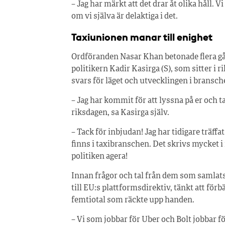
– Jag har märkt att det drar åt olika håll. 
om vi själva är delaktiga i det.
Taxiunionen manar till enighet
Ordföranden Nasar Khan betonade flera gån
politikern Kadir Kasirga (S), som sitter i r
svars för läget och utvecklingen i bransch
– Jag har kommit för att lyssna på er och t
riksdagen, sa Kasirga själv.
– Tack för inbjudan! Jag har tidigare träf
finns i taxibranschen. Det skrivs mycket i
politiken agera!
Innan frågor och tal från dem som samla
till EU:s plattformsdirektiv, tänkt att förbä
femtiotal som räckte upp handen.
– Vi som jobbar för Uber och Bolt jobbar f