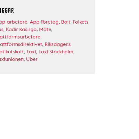
AGGAR
pp-arbetare
,
App-företag
,
Bolt
,
Folkets
us
,
Kadir Kasirga
,
Möte
,
lattformsarbetare
,
lattformsdirektivet
,
Riksdagens
afikutskott
,
Taxi
,
Taxi Stockholm
,
axiunionen
,
Uber