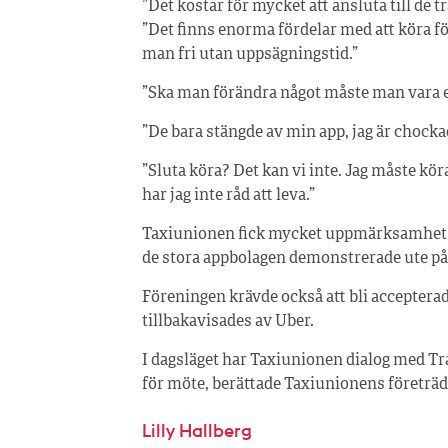
”Det kostar för mycket att ansluta till de 
”Det finns enorma fördelar med att köra för
man fri utan uppsägningstid.”
”Ska man förändra något måste man vara e
”De bara stängde av min app, jag är chockad.
”Sluta köra? Det kan vi inte. Jag måste kör
har jag inte råd att leva.”
Taxiunionen fick mycket uppmärksamhet då
de stora appbolagen demonstrerade ute på 
Föreningen krävde också att bli acceptera
tillbakavisades av Uber.
I dagsläget har Taxiunionen dialog med Tr
för möte, berättade Taxiunionens företrä
Lilly Hallberg