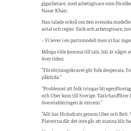
gigarbetare, med arbetsgivare som försök
Nasar Khan.
Han talade också om den svenska modelle
avtal och regler. Fack och arbetsgivare, inte
– Vi lever i en partsmodell men vi har ing
Många ville komma till tals, här är något 
över tiden:
”Försörjningskravet gör folk desperata. Fol
påkörda.”
”Problemet att folk tvingas bli egenföretag
och Uber kom till Sverige. Taxichaufförer 
överetableringen är extrem.”
”Allt har förändrats genom Uber och Bolt. Vi
Platserna där det inte går att stanna blir bar