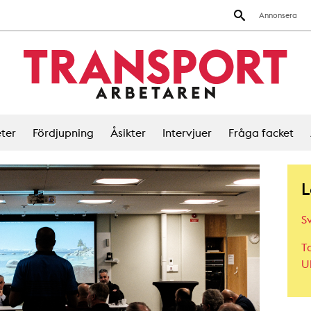
Annonsera
ter
Fördjupning
Åsikter
Intervjuer
Fråga facket
L
Sv
T
U