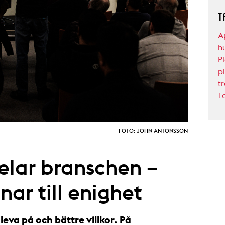
T
A
h
P
p
tr
T
FOTO: JOHN ANTONSSON
elar branschen –
ar till enighet
leva på och bättre villkor. På