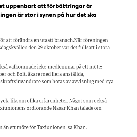
et uppenbart att förbättringar är
ingen är stor i synen på hur det ska
för att förändra en utsatt bransch.När föreningen
nsdagskvällen den 29 oktober var det fullsatt i stora
ckså välkomnade icke-medlemmar på ett möte:
r och Bolt, åkare med flera anställda,
etskraftsinvandrare som hotas av avvisning med nya
tryck, liksom olika erfarenheter. Något som också
t Taxiunionens ordförande Nasar Khan talade om
n än ett möte för Taxiunionen, sa Khan.