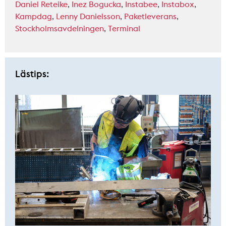
Daniel Reteike
,
Inez Bogucka
,
Instabee
,
Instabox
,
Kampdag
,
Lenny Danielsson
,
Paketleverans
,
Stockholmsavdelningen
,
Terminal
Lästips: