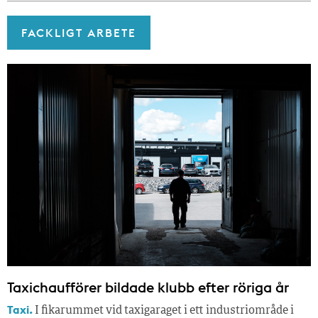
FACKLIGT ARBETE
Taxichaufförer bildade klubb efter röriga år
Taxi.
I fikarummet vid taxigaraget i ett industriområde i