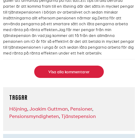
gäller att använda pengarna på rätt sätt.Ett tips till alla berörda
parter är att komma fram till en lösning där det sätts in mycket pengar
till tjänstepensionen i början av arbetslivet och sedan minskar
insättningarna allt eftersom pensionen närmar sig.Detta för att
använda pengarna på ett smartare sätt och låta pengarna arbeta
med ränta på ränta effekten.Jag får mer pengar från min
tjänstepension än vad jag kommer att få från den allmänna
pensionen om 10 år för så effektivt är det att betala in mycket pengar
till tjänstepensionen i unga år och sedan låta pengarna arbeta för dig
med ränta på ränta effekten under ett helt arbetsliv.
Visa alla kommentarer
TAGGAR
Höjning
,
Joakim Guttman
,
Pensioner
,
Pensionsmyndigheten
,
Tjänstepension