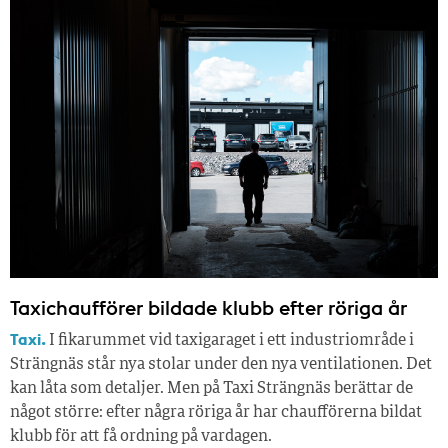
Taxichaufförer bildade klubb efter röriga år
Taxi.
I fikarummet vid taxigaraget i ett industriområde i
Strängnäs står nya stolar under den nya ventilationen. Det
kan låta som detaljer. Men på Taxi Strängnäs berättar de
något större: efter några röriga år har chaufförerna bildat
klubb för att få ordning på vardagen.