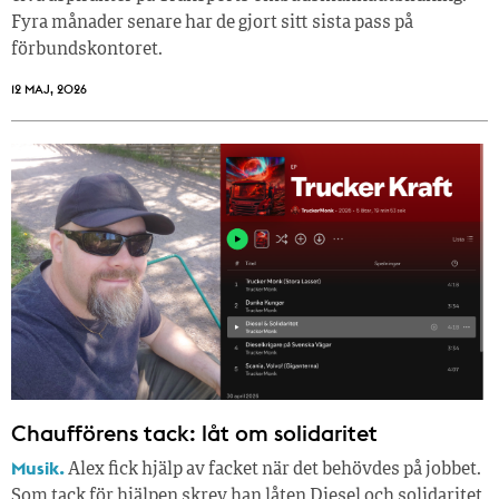
Fyra månader senare har de gjort sitt sista pass på
förbundskontoret.
12 MAJ, 2026
Chaufförens tack: låt om solidaritet
Musik.
Alex fick hjälp av facket när det behövdes på jobbet.
Som tack för hjälpen skrev han låten Diesel och solidaritet.