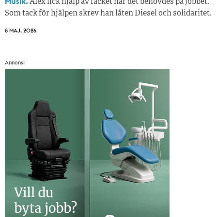
Musik.
Alex fick hjälp av facket när det behövdes på jobbet.
Som tack för hjälpen skrev han låten Diesel och solidaritet.
8 MAJ, 2026
Annons: