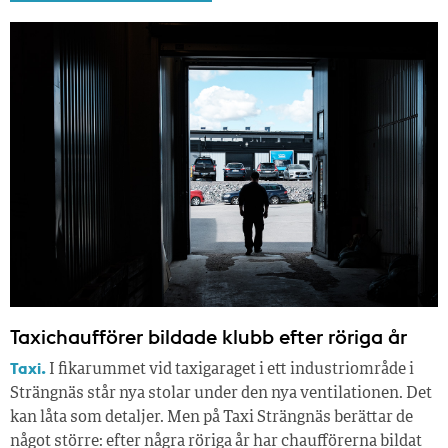
Taxichaufförer bildade klubb efter röriga år
Taxi.
I fikarummet vid taxigaraget i ett industriområde i
Strängnäs står nya stolar under den nya ventilationen. Det
kan låta som detaljer. Men på Taxi Strängnäs berättar de
något större: efter några röriga år har chaufförerna bildat