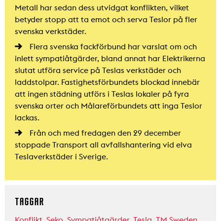
Metall har sedan dess utvidgat konflikten, vilket
betyder stopp att ta emot och serva Teslor på fler
svenska verkstäder.
Flera svenska fackförbund har varslat om och
inlett sympatiåtgärder, bland annat har Elektrikerna
slutat utföra service på Teslas verkstäder och
laddstolpar. Fastighetsförbundets blockad innebär
att ingen städning utförs i Teslas lokaler på fyra
svenska orter och Målareförbundets att inga Teslor
lackas.
Från och med fredagen den 29 december
stoppade Transport all avfallshantering vid elva
Teslaverkstäder i Sverige.
TAGGAR
Konflikt
,
Seko
,
Sympatiåtgärder
,
Tesla
,
TM Sweden