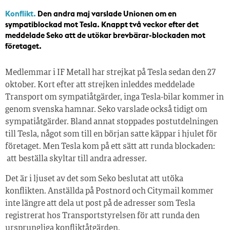
Konflikt.
Den andra maj varslade Unionen om en
sympatiblockad mot Tesla. Knappt två veckor efter det
meddelade Seko att de utökar brevbärar-blockaden mot
företaget.
Medlemmar i IF Metall har strejkat på Tesla sedan den 27
oktober. Kort efter att strejken inleddes meddelade
Transport om sympatiåtgärder, inga Tesla-bilar kommer in
genom svenska hamnar. Seko varslade också tidigt om
sympatiåtgärder. Bland annat stoppades postutdelningen
till Tesla, något som till en början satte käppar i hjulet för
företaget. Men Tesla kom på ett sätt att runda blockaden:
att beställa skyltar till andra adresser.
Det är i ljuset av det som Seko beslutat att utöka
konflikten. Anställda på Postnord och Citymail kommer
inte längre att dela ut post på de adresser som Tesla
registrerat hos Transportstyrelsen för att runda den
ursprungliga konfliktåtgärden.