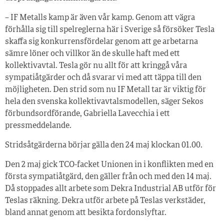
– IF Metalls kamp är även vår kamp. Genom att vägra
förhålla sig till spelreglerna här i Sverige så försöker Tesla
skaffa sig konkurrensfördelar genom att ge arbetarna
sämre löner och villkor än de skulle haft med ett
kollektivavtal. Tesla gör nu allt för att kringgå våra
sympatiåtgärder och då svarar vi med att täppa till den
möjligheten. Den strid som nu IF Metall tar är viktig för
hela den svenska kollektivavtalsmodellen, säger Sekos
förbundsordförande, Gabriella Lavecchia i ett
pressmeddelande.
Stridsåtgärderna börjar gälla den 24 maj klockan 01.00.
Den 2 maj gick TCO-facket Unionen in i konflikten med en
första sympatiåtgärd, den gäller från och med den 14 maj.
Då stoppades allt arbete som Dekra Industrial AB utför för
Teslas räkning. Dekra utför arbete på Teslas verkstäder,
bland annat genom att besikta fordonslyftar.