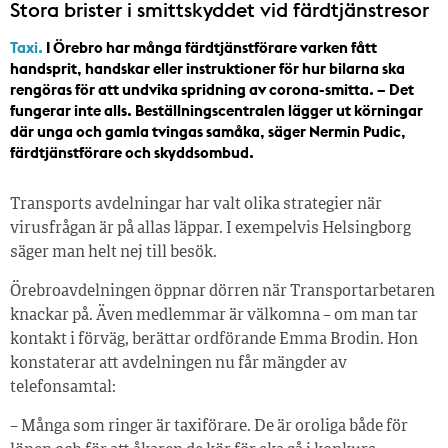
Stora brister i smittskyddet vid färdtjänstresor
Taxi.
I Örebro har många färdtjänstförare varken fått
handsprit, handskar eller instruktioner för hur bilarna ska
rengöras för att undvika spridning av corona-smitta. – Det
fungerar inte alls. Beställningscentralen lägger ut körningar
där unga och gamla tvingas samåka, säger Nermin Pudic,
färdtjänstförare och skyddsombud.
Transports avdelningar har valt olika strategier när
virusfrågan är på allas läppar. I exempelvis Helsingborg
säger man helt nej till besök.
Örebroavdelningen öppnar dörren när Transportarbetaren
knackar på. Även medlemmar är välkomna – om man tar
kontakt i förväg, berättar ordförande Emma Brodin. Hon
konstaterar att avdelningen nu får mängder av
telefonsamtal:
– Många som ringer är taxiförare. De är oroliga både för