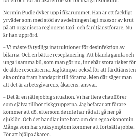
lönen och för att åkaren de kör för ska gå i konkurs.
Nermin Pudic dyker upp i fikarummet. Han är ett fackligt
yrväder som med stöd av avdelningen lagt massor av krut
på att organisera regionens taxi- och färdtjänstförare. Nu
är han upprörd.
– Vi måste få tydliga instruktioner för desinfektion av
bilarna. Och en bättre reseplanering. Att blanda gamla och
unga i samma bil, som man gör nu, innebär stora risker för
de äldre resenärerna. Jag kämpar också för att färdtjänsten
ska ordna fram handsprit till förarna. Men där säger man
att det är arbetsgivarens, åkarens, ansvar.
– Det är en jättejobbig situation. Vi har flera chaufförer
som själva tillhör riskgrupperna. Jag befarar att förare
kommer att dö, eftersom de inte har råd att gå ner på
sjuklön. Och det handlar inte bara om den egna ekonomin.
Många som har sjuksymptom kommer att fortsätta jobba.
För att hjälpa åkaren.