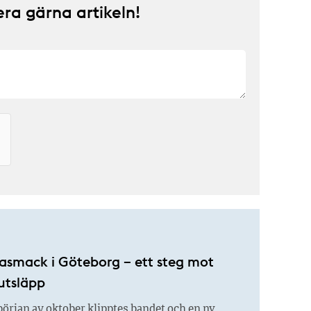
a gärna artikeln!
asmack i Göteborg – ett steg mot
utsläpp
början av oktober klipptes bandet och en ny