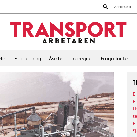
Annonsera
ter
Fördjupning
Åsikter
Intervjuer
Fråga facket
T
E
E
F
t
E
Sj