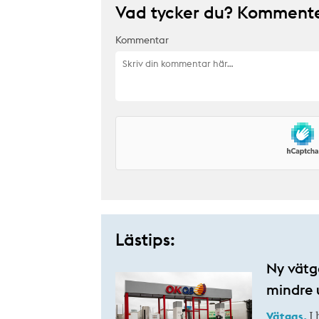
Vad tycker du? Kommenter
Kommentar
Lästips:
Ny vätg
mindre 
Vätgas.
I 