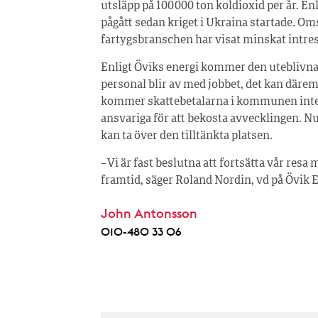
utsläpp på 100 000 ton koldioxid per år. En
pågått sedan kriget i Ukraina startade. Oms
fartygsbranschen har visat minskat intress
Enligt Öviks energi kommer den uteblivna sa
personal blir av med jobbet, det kan därem
kommer skattebetalarna i kommunen inte h
ansvariga för att bekosta avvecklingen. N
kan ta över den tilltänkta platsen.
– Vi är fast beslutna att fortsätta vår resa
framtid, säger Roland Nordin, vd på Övik E
John Antonsson
010-480 33 06