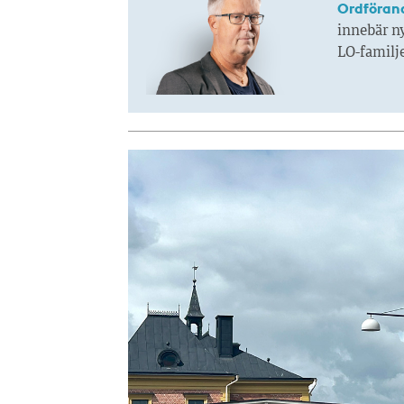
Ordföran
innebär n
LO-familj