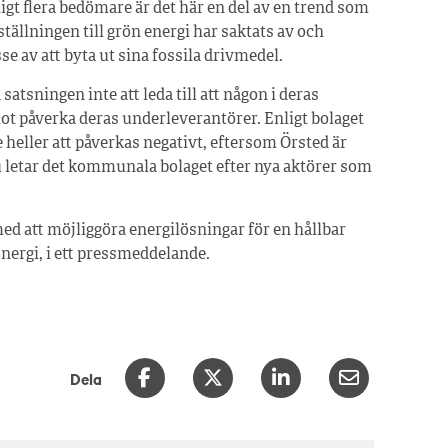
ligt flera bedömare är det här en del av en trend som
tällningen till grön energi har saktats av och
e av att byta ut sina fossila drivmedel.
tsningen inte att leda till att någon i deras
ot påverka deras underleverantörer. Enligt bolaget
eller att påverkas negativt, eftersom Örsted är
u letar det kommunala bolaget efter nya aktörer som
 med att möjliggöra energilösningar för en hållbar
nergi, i ett pressmeddelande.
Dela