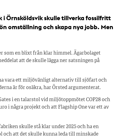
i Örnsköldsvik skulle tillverka fossilfritt
grön omställning och skapa nya jobb. Men
er som en blixt från klar himmel. Ägarbolaget
eddelat att de skulle lägga ner satsningen på
 vara ett miljövänligt alternativ till sjöfart och
iderna är för osäkra, har Örsted argumenterat.
Gates i en talarstol vid miljötopp­mötet COP28 och
uro i några projekt och att Flagship One var ett av
fabriken skulle stå klar under 2025 och ha en
ol och att det skulle kunna leda till minskade