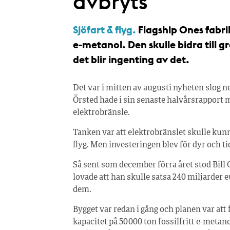
avbryts
Sjöfart & flyg.
Flagship Ones fabrik 
e-metanol. Den skulle bidra till 
det blir ingenting av det.
Det var i mitten av augusti nyheten slog n
Örsted hade i sin senaste halvårsrapport m
elektrobränsle.
Tanken var att elektrobränslet skulle kunna
flyg. Men investeringen blev för dyr och t
Så sent som december förra året stod Bill 
lovade att han skulle satsa 240 miljarder e
dem.
Bygget var redan i gång och planen var att 
kapacitet på 50 000 ton fossilfritt e-metan