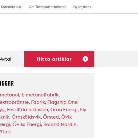
Kontakta oss
Om Transportarbetaren
Nyhetsbrev
Avtal
Hitta artiklar
AGGAR
-metanol
,
E-metanolfabrik
,
lektrobränsle
,
Fabrik
,
Flagship One
,
lyg
,
Fossilfria bränslen
,
Grön Energi
,
Ny
eknik
,
Örnsköldsvik
,
Örsted
,
Övik
nergi
,
Öviks Energi
,
Roland Nordin
,
öfart