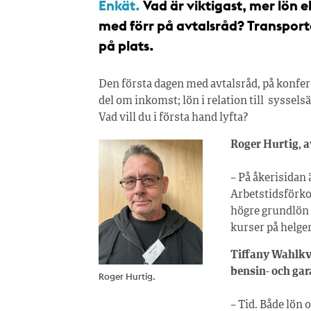
Enkät.
Vad är viktigast, mer lön e
med förr på avtalsråd? Transpo
på plats.
Den första dagen med avtalsråd, på konfer
del om inkomst; lön i relation till syssel
Vad vill du i första hand lyfta?
Roger Hurtig, 
– På åkerisidan 
Arbetstidsförkor
högre grundlön o
kurser på helger
Tiffany Wahlkv
bensin- och gar
Roger Hurtig.
– Tid. Både lön o