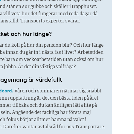
and står en sur gubbe och skäller i trapphuset.
 vill veta hur det fungerar med röda dagar då
anställd. Transports experter svarar.
ket och hur länge?
r du koll på hur din pension blir? Och hur länge
ba innan du går in i nästa fas i livet? Arbetstiden
nte bara om veckoarbetstiden utan också om hur
ka jobba. Är det din viktiga valfråga?
gagemang är värdefullt
deord.
Våren och sommaren närmar sig snabbt
 min uppfattning är det den bästa tiden på året.
mer tillbaka och du kan äntligen lätta lite på
seln. Angående det fackliga har första maj
ch fokus börjar alltmer hamna på valet i
 Därefter väntar avtalsråd för oss Transportare.