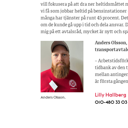
vill fokusera på att dra ner heltidsmåttet 
vi få som jobbar heltid på bensinstationer
många har tjänster på runt 45 procent. Det 
om de kunde gå upp i tid och dela ansvar. D
mig på ett avtalsråd, mycket är nytt och s
Anders Olsson,
transportavtal
– Arbetstidsförk
tidbank av den t
mellan antingen 
är första gången
Lilly Hallberg
Anders Olsson.
010-480 33 03