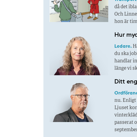
då det ibl
Och Linnea
hon är tim
Hur myc
Ledare.
Ha
du ska job
handlar i
länge vi s
Ditt en
Ordföran
nu. Enligt
Ljuset kom
vinterkläd
passerat o
september.