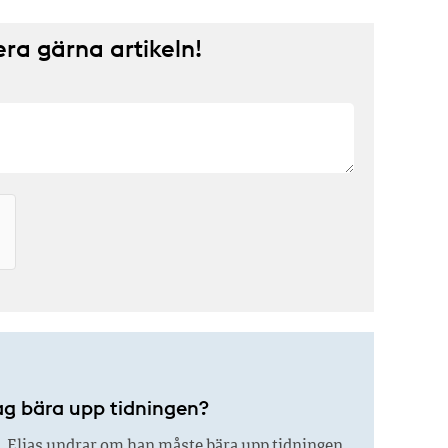
a gärna artikeln!
ag bära upp tidningen?
.
Elias undrar om han måste bära upp tidningen