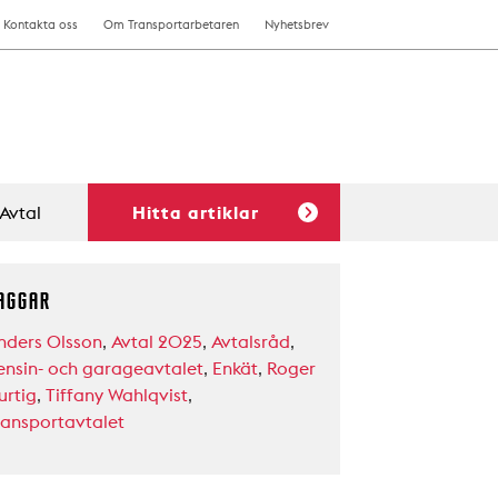
Kontakta oss
Om Transportarbetaren
Nyhetsbrev
Avtal
Hitta artiklar
AGGAR
nders Olsson
,
Avtal 2025
,
Avtalsråd
,
ensin- och garageavtalet
,
Enkät
,
Roger
urtig
,
Tiffany Wahlqvist
,
ransportavtalet