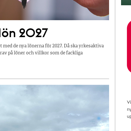
 lön 2027
t med de nya lönerna för 2027. Då ska yrkesaktiva
av på löner och villkor som de fackliga
V
n
up