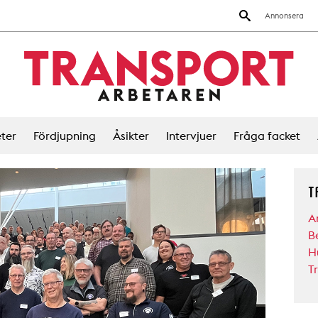
Annonsera
ter
Fördjupning
Åsikter
Intervjuer
Fråga facket
T
A
B
H
T