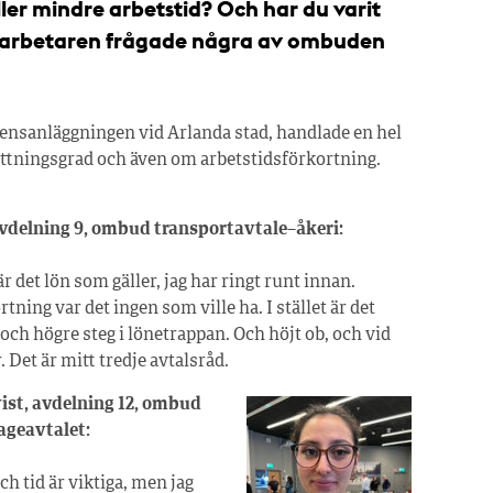
ller mindre arbetstid? Och har du varit
rtarbetaren frågade några av ombuden
ensanläggningen vid Arlanda stad, handlade en hel
sättningsgrad och även om arbetstidsförkortning.
avdelning 9, ombud transportavtale–åkeri:
är det lön som gäller, jag har ringt runt innan.
tning var det ingen som ville ha. I stället är det
ch högre steg i lönetrappan. Och höjt ob, och vid
. Det är mitt tredje avtalsråd.
ist, avdelning 12, ombud
ageavtalet:
ch tid är viktiga, men jag