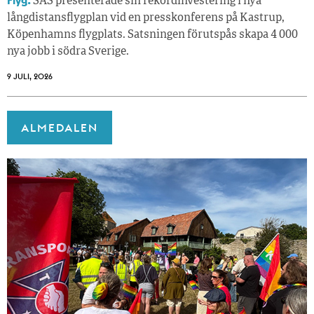
Flyg.
SAS presenterade sin rekordinvestering i nya
långdistansflygplan vid en presskonferens på Kastrup,
Köpenhamns flygplats. Satsningen förutspås skapa 4 000
nya jobb i södra Sverige.
9 JULI, 2026
ALMEDALEN