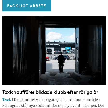
FACKLIGT ARBETE
Taxichaufförer bildade klubb efter röriga år
Taxi.
I fikarummet vid taxigaraget i ett industriområde i
Strängnäs står nya stolar under den nya ventilationen. Det