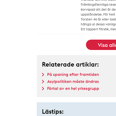
främlingsfientliga tese
korvspad att det är de
uppståndelse. För hel
Torsten 46 år eller last
hänga ut dessa vanliga
Ett tappert försök, men
Visa al
Relaterade artiklar:
På spaning efter framtiden
Asylpolitiken måste ändras
Förtal av en hel yrkesgrupp
Lästips: