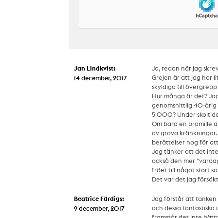
Jan Lindkvist:
Jo, redan när jag skr
Grejen är att jag har li
14 december, 2017
skyldiga till övergrepp 
Hur många är det? Jag 
genomsnittlig 40-årig
5 000? Under skoltiden,
Om bara en promille av 
av grova kränkningar. 
berättelser nog för att
Jag tänker att det in
också den mer "vardag
fröet till något stort
Det var det jag försök
Beatrice Färdigs:
Jag förstår att tanken 
och dessa fantastiska u
9 december, 2017
framstår det inte bättr