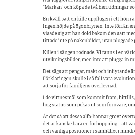
När jag gjorde lumpen som 20-åring ingick 
”Markan” och köpa de två herrtidningar so
En kväll satt en kille uppflugen i ett hörn
Ingen höjde på ögonbrynen. Inte förrän e
visade sig att han dold bakom den satt med
tittade inte på nakenbilder, utan pluggad
Killen i sängen rodnade. Vi fanns i en värl
utvikningsbilder, men inte att plugga in m
Det sägs att pengar, makt och inflytande 
Förklaringen skulle i så fall vara evoluti
att sörja för familjens överlevnad.
I de vittnesmål som kommit fram, hittills
hög status som pekas ut som förövare, o
Är det så att dessa alfa-hannar grovt överto
det är kanske bara en förhoppning – att va
och vanliga positioner i samhället i mind