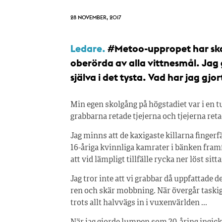
28 NOVEMBER, 2017
Ledare.
#Metoo-uppropet har skak
oberörda av alla vittnesmål. Jag
själva i det tysta. Vad har jag gj
Min egen skolgång på högstadiet var i en t
grabbarna retade tjejerna och tjejerna ret
Jag minns att de kaxigaste killarna finge
16-åriga kvinnliga kamrater i bänken fram
att vid lämpligt tillfälle rycka ner löst si
Jag tror inte att vi grabbar då uppfattade 
ren och skär mobbning. När övergår taskigt
trots allt halvvägs in i vuxenvärlden …