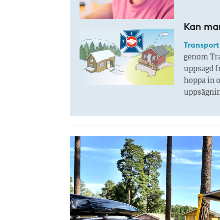
Kan man
Transport
genom Tran
uppsagd fr
hoppa in o
uppsägnin