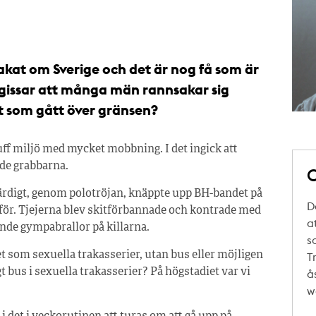
at om Sverige och det är nog få som är
 gissar att många män rannsakar sig
ort som gått över gränsen?
uff miljö med mycket mobbning. I det ingick att
ade grabbarna.
O
rfärdigt, genom polotröjan, knäppte upp BH-bandet på
D
för. Tjejerna blev skitförbannade och kontrade med
a
ttande gympabrallor på killarna.
s
det som sexuella trakasserier, utan bus eller möjligen
T
 bus i sexuella trakasserier? På högstadiet var vi
å
w