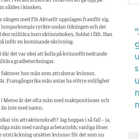
i det i veckorutinen att turas om att gå upp på
m såldes i kiosken.
 av sängen med Fib Aktuellt upp­slagen framför sig.
n lumparkompis ryckte undan tidningen och det
”
 den militära instruktionsboken, Soldat i fält. Han
e på inför en kommande skrivning.
d där det var okej att kolla på kvinnoförnedrande
ilitära gradbeteckningar.
s
är faktorer hos män som attraherar kvinnor.
u
onär. Framgångsrika män antas ha större möjlighet
m
, i Metoo är det ofta män med maktpositioner och
m än inte med namn.
lkar sin attraktionskraft? Jag hoppas i så fall – ja,
nliga män med vanliga arbetarjobb, vanliga löner
re utsträckning utsätter kvinnor för det som nu