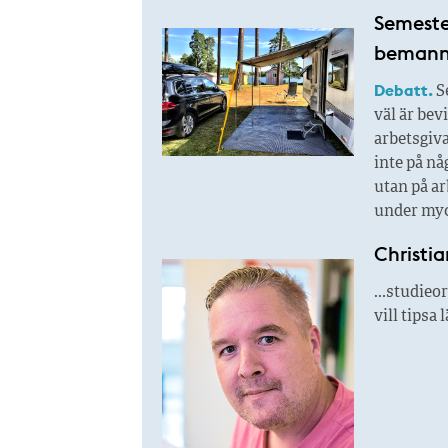
Semester
bemanni
Debatt.
Se
väl är bev
arbetsgiva
inte på n
utan på ar
under myc
Christia
…studieor
vill tipsa