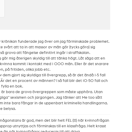
ev krönikan funderade jag över om jag förminskade problemet.
te svårt att ta in att massor av män gör (tycks göra) sig
så grova att fängelse definitivt ingår i straffskalan.
gör mig återigen skyldig till att tänka högt. Låt säga att en
 kvinna kommit i kontakt med 1 000 män. Eller är det snarare
 på fritiden, olika jobb etc.
dem gjort sig skyldiga till övergrepp, så är det ändå 1-5 fall
Är det en procent av männen? I så fall blir det 10-50 fall och
 fylla en bok.
te är bara de grova övergreppen som måste upphöra. Utan
liga" sexismen och jargongen. Jag tänker att Me too sått
 som inte bara fångar in de uppenbart kriminella handlingarna.
te belysa.
någonstans är god, men det blir helt FEL (!!!) när kvinnofrågan
pprop utnyttjas och förminskas till en klassfråga. Helt krasst
e än när kvinnofrågor reduceras till att driva