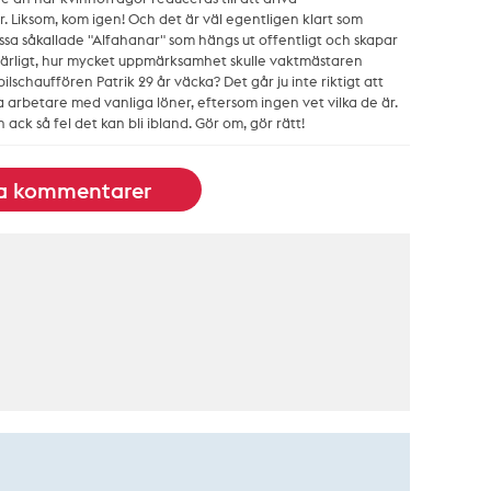
r. Liksom, kom igen! Och det är väl egentligen klart som
ssa såkallade "Alfahanar" som hängs ut offentligt och skapar
t ärligt, hur mycket uppmärksamhet skulle vaktmästaren
bilschauffören Patrik 29 år väcka? Det går ju inte riktigt att
 arbetare med vanliga löner, eftersom ingen vet vilka de är.
 ack så fel det kan bli ibland. Gör om, gör rätt!
la kommentarer