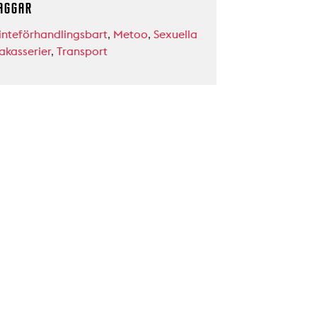
AGGAR
inteförhandlingsbart
,
Metoo
,
Sexuella
akasserier
,
Transport