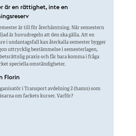
 är en rättighet, inte en
ngsreserv
mester är till för återhämtning. När semestern
iljad är huvudregeln att den ska gälla. Att en
re i undantagsfall kan återkalla semester bygger
ågon uttrycklig bestämmelse i semesterlagen,
betsrättslig praxis och får bara komma i fråga
ket speciella omständigheter.
n Florin
ganisatör i Transport avdelning 2 (hamn) som
 läsarna om fackets kurser. Varför?