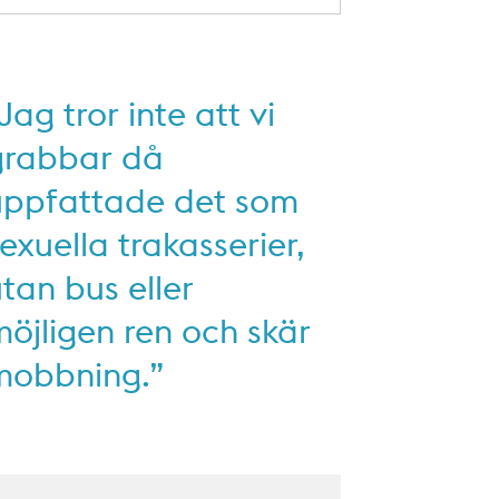
Jag tror inte att vi
grabbar då
uppfattade det som
exuella trakasserier,
tan bus eller
öjligen ren och skär
mobbning.”