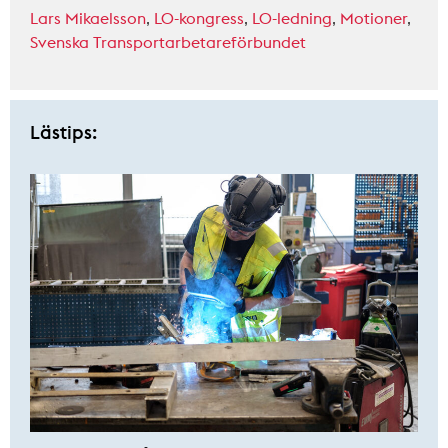
Lars Mikaelsson
,
LO-kongress
,
LO-ledning
,
Motioner
,
Svenska Transportarbetareförbundet
Lästips: