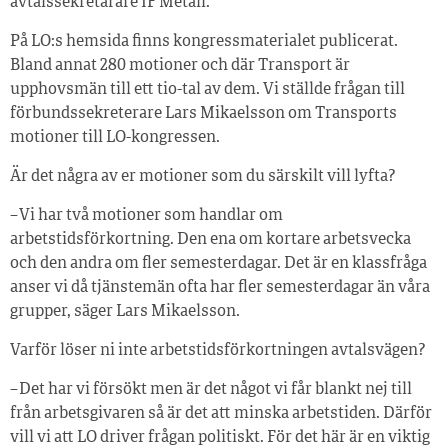
avtalssekretarare IF Metall.
På LO:s hemsida finns kongressmaterialet publicerat.
Bland annat 280 motioner och där Transport är
upphovsmän till ett tio-tal av dem. Vi ställde frågan till
förbundssekreterare Lars Mikaelsson om Transports
motioner till LO-kongressen.
Är det några av er motioner som du särskilt vill lyfta?
– Vi har två motioner som handlar om
arbetstidsförkortning. Den ena om kortare arbetsvecka
och den andra om fler semesterdagar. Det är en klassfråga
anser vi då tjänstemän ofta har fler semesterdagar än våra
grupper, säger Lars Mikaelsson.
Varför löser ni inte arbetstidsförkortningen avtalsvägen?
– Det har vi försökt men är det något vi får blankt nej till
från arbetsgivaren så är det att minska arbetstiden. Därför
vill vi att LO driver frågan politiskt. För det här är en viktig