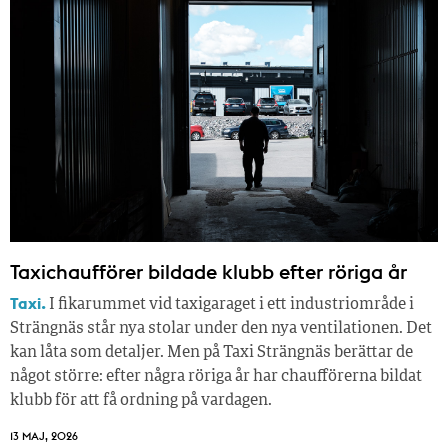
Taxichaufförer bildade klubb efter röriga år
Taxi.
I fikarummet vid taxigaraget i ett industriområde i
Strängnäs står nya stolar under den nya ventilationen. Det
kan låta som detaljer. Men på Taxi Strängnäs berättar de
något större: efter några röriga år har chaufförerna bildat
klubb för att få ordning på vardagen.
13 MAJ, 2026