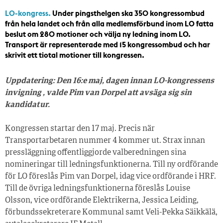
LO-kongress.
Under pingsthelgen ska 350 kongressombud
från hela landet och från alla medlemsförbund inom LO fatta
beslut om 280 motioner och välja ny ledning inom LO.
Transport är representerade med 15 kongressombud och har
skrivit ett tiotal motioner till kongressen.
Uppdatering: Den 16:e maj, dagen innan LO-kongressens
invigning , valde Pim van Dorpel att avsäga sig sin
kandidatur.
Kongressen startar den 17 maj. Precis när
Transportarbetaren nummer 4 kommer ut. Strax innan
pressläggning offentliggjorde valberedningen sina
nomineringar till ledningsfunktionerna. Till ny ordförande
för LO föreslås Pim van Dorpel, idag vice ordförande i HRF.
Till de övriga ledningsfunktionerna föreslås Louise
Olsson, vice ordförande Elektrikerna, Jessica Leiding,
förbundssekreterare Kommunal samt Veli-Pekka Säikkälä,