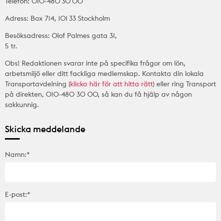
Telefon: 010-480 30 00
Adress: Box 714, 101 33 Stockholm
Besöksadress: Olof Palmes gata 31,
5 tr.
Obs! Redaktionen svarar inte på specifika frågor om lön,
arbetsmiljö eller ditt fackliga medlemskap. Kontakta din lokala
Transportavdelning (
klicka här för att hitta rätt
) eller ring Transport
på direkten, 010-480 30 00, så kan du få hjälp av någon
sakkunnig.
Skicka meddelande
Namn:*
E-post:*