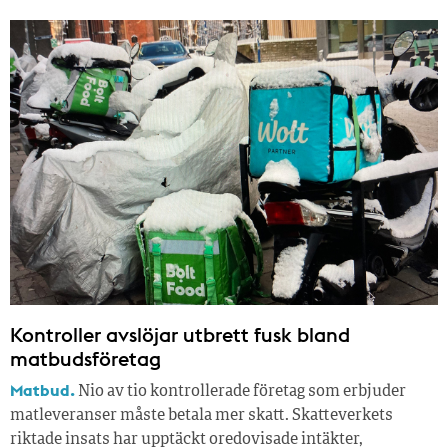
Kontroller avslöjar utbrett fusk bland
matbudsföretag
Matbud.
Nio av tio kontrollerade företag som erbjuder
matleveranser måste betala mer skatt. Skatteverkets
riktade insats har upptäckt oredovisade intäkter,