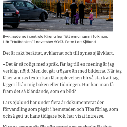
Byggnaderna i centrala Kiruna har fått egna namn i folkmun.
Här ”Mullbänken” i november 2023. Foto: Lars Sjölund
Det är rakt berättat, avklarnat och till synes självklart.
– Det är så roligt med språk, får jag till en mening är jag
verkligt nöjd. Men det går trögare än med bilderna. När jag
läser andras texter kan läsupplevelsen bli så stark att jag
lägger ifrån mig boken eller tidningen. Hur kan man få
fram det så bländande, som en bild?
Lars Sjölund har under flera år dokumenterat den
förvandling som pågår i hemstaden och Tiba förlag, som
också gett ut hans tidigare bok, har visat intresse.