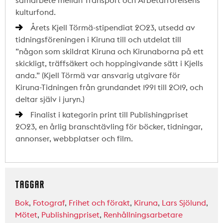
samarbete mellan Transport och Arbetarrörelsens
kulturfond.
Årets Kjell Törmä-stipendiat 2023, utsedd av
tidningsföreningen i Kiruna till och utdelat till
”någon som skildrat Kiruna och Kirunaborna på ett
skickligt, träffsäkert och hoppingivande sätt i Kjells
anda.” (Kjell Törmä var ansvarig utgivare för
Kiruna-Tidningen från grundandet 1991 till 2019, och
deltar själv i juryn.)
Finalist i kategorin print till Publishingpriset
2023, en årlig branschtävling för böcker, tidningar,
annonser, webbplatser och film.
TAGGAR
Bok
,
Fotograf
,
Frihet och förakt
,
Kiruna
,
Lars Sjölund
,
Mötet
,
Publishingpriset
,
Renhållningsarbetare