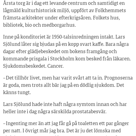
Årsta torg är i dag ett levande centrum och samtidigt en
lågmäld kulturhistorisk miljö, uppfört av Folkhemmets
främsta arkitekter under efterkrigsåren. Folkets hus,
bibliotek, bio och medborgarhus.
Inne på konditoriet är 1950-talsinredningen intakt. Lars
Sjölund låter sig bjudas på en kopp svart kaffe. Bara några
dagar efter glädjebeskedet om bokens framgång och
kommande prisgala i Stockholm kom besked från läkaren.
Sjukdomsbeskedet. Cancer.
– Det tillhör livet, men har varit svårt att ta in. Prognoserna
är goda, men trots allt bär jag på en dödlig sjukdom. Det
känns tungt.
Lars Sjölund hade inte haft några symtom innan och har
heller inte i dag några särskilda prostatabesvär.
– Ingenting mer än att jag får gå på toaletten ett par gånger
per natt. I övrigt mår jag bra. Det är ju det lömska med