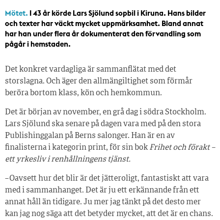
Mötet.
I 43 år körde Lars Sjölund sopbil i Kiruna. Hans bilder
och texter har väckt mycket uppmärksamhet. Bland annat
har han under flera år dokumenterat den förvandling som
pågår i hemstaden.
Det konkret vardagliga är sammanflätat med det
storslagna. Och äger den allmängiltighet som förmår
beröra bortom klass, kön och hemkommun.
Det är början av november, en grå dag i södra Stockholm.
Lars Sjölund ska senare på dagen vara med på den stora
Publishinggalan på Berns salonger. Han är en av
finalisterna i kategorin print, för sin bok
Frihet och förakt –
ett yrkesliv i renhållningens tjänst.
– Oavsett hur det blir är det jätteroligt, fantastiskt att vara
med i sammanhanget. Det är ju ett erkännande från ett
annat håll än tidigare. Ju mer jag tänkt på det desto mer
kan jag nog säga att det betyder mycket, att det är en chans.