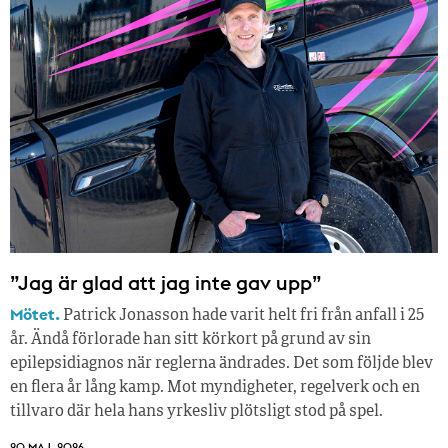
”Jag är glad att jag inte gav upp”
Mötet.
Patrick Jonasson hade varit helt fri från anfall i 25
år. Ändå förlorade han sitt körkort på grund av sin
epilepsidiagnos när reglerna ändrades. Det som följde blev
en flera år lång kamp. Mot myndigheter, regelverk och en
tillvaro där hela hans yrkesliv plötsligt stod på spel.
20 MAJ, 2026