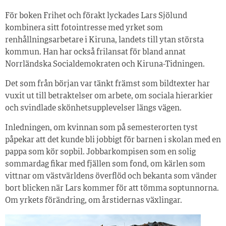
För boken Frihet och förakt lyckades Lars Sjölund
kombinera sitt fotointresse med yrket som
renhållningsarbetare i Kiruna, landets till ytan största
kommun. Han har också frilansat för bland annat
Norrländska Socialdemokraten och Kiruna-Tidningen.
Det som från början var tänkt främst som bildtexter har
vuxit ut till betraktelser om arbete, om sociala hierarkier
och svindlade skönhetsupplevelser längs vägen.
Inledningen, om kvinnan som på semesterorten tyst
påpekar att det kunde bli jobbigt för barnen i skolan med en
pappa som kör sopbil. Jobbarkompisen som en solig
sommardag fikar med fjällen som fond, om kärlen som
vittnar om västvärldens överflöd och bekanta som vänder
bort blicken när Lars kommer för att tömma soptunnorna.
Om yrkets förändring, om årstidernas växlingar.