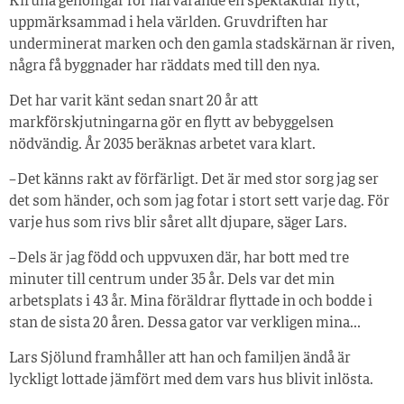
Kiruna genomgår för närvarande en spektakulär flytt,
uppmärksammad i hela världen. Gruvdriften har
underminerat marken och den gamla stadskärnan är riven,
några få byggnader har räddats med till den nya.
Det har varit känt sedan snart 20 år att
markförskjutningarna gör en flytt av bebyggelsen
nödvändig. År 2035 beräknas arbetet vara klart.
– Det känns rakt av förfärligt. Det är med stor sorg jag ser
det som händer, och som jag fotar i stort sett varje dag. För
varje hus som rivs blir såret allt djupare, säger Lars.
– Dels är jag född och uppvuxen där, har bott med tre
minuter till centrum under 35 år. Dels var det min
arbetsplats i 43 år. Mina föräldrar flyttade in och bodde i
stan de sista 20 åren. Dessa gator var verkligen mina…
Lars Sjölund framhåller att han och familjen ändå är
lyckligt lottade jämfört med dem vars hus blivit inlösta.