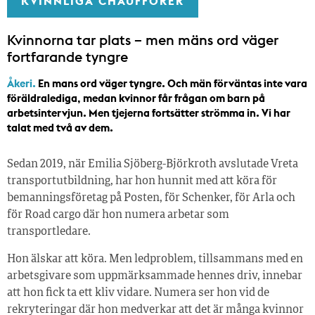
KVINNLIGA CHAUFFÖRER
Kvinnorna tar plats – men mäns ord väger
fortfarande tyngre
Åkeri.
En mans ord väger tyngre. Och män förväntas inte vara
föräldralediga, medan kvinnor får frågan om barn på
arbetsintervjun. Men tjejerna fortsätter strömma in. Vi har
talat med två av dem.
Sedan 2019, när Emilia Sjöberg-Björkroth avslutade Vreta
transportutbildning, har hon hunnit med att köra för
bemanningsföretag på Posten, för Schenker, för Arla och
för Road cargo där hon numera arbetar som
transportledare.
Hon älskar att köra. Men ledproblem, tillsammans med en
arbetsgivare som uppmärksammade hennes driv, innebar
att hon fick ta ett kliv vidare. Numera ser hon vid de
rekryteringar där hon medverkar att det är många kvinnor