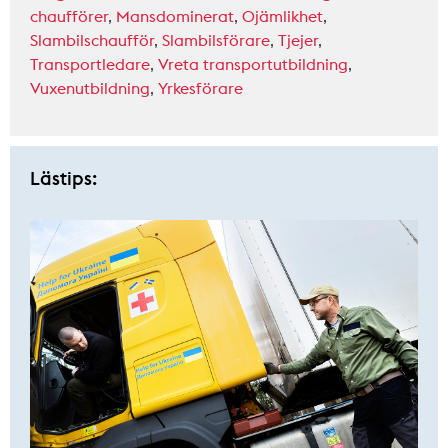
chaufförer
,
Mansdominerat
,
Ojämlikhet
,
Slambilschaufför
,
Slambilsförare
,
Tjejer
,
Transportledare
,
Vreta transportutbildning
,
Vuxenutbildning
,
Yrkesförare
Lästips: