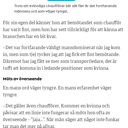
Trots att kvinnliga chaufförer blir allt fler är det fortfarande
männens ord som väger tyngst.
För sin egen del känner hon att bemötandet som chaufför
har varit fint, men hon har sett tillräckligt för att känna att
branschen har en bit kvar.
– Det var fortfarande väldigt mansdominerat när jag kom
in, men som tjej tycker jag att jag fick ett fint bemötande.
Däremot har jag fått se mer som transportledare, det är
tufft att komma in i ledande positioner som kvinna.
Möts av överseende
En mans ord väger tyngre. En mans erfarenhet väger
tyngre.
– Det gäller även chaufförer. Kommer en kvinna och
påvisar att en linje inte fungerar så möts hon ofta av
överseende – ”jaja…”. När män säger att något inte funkar
tar man det mer på allvar.