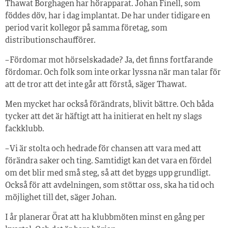
Thawat Borghagen har hörapparat. Johan Finell, som
föddes döv, har i dag implantat. De har under tidigare en
period varit kollegor på samma företag, som
distributionschaufförer.
– Fördomar mot hörselskadade? Ja, det finns fortfarande
fördomar. Och folk som inte orkar lyssna när man talar för
att de tror att det inte går att förstå, säger Thawat.
Men mycket har också förändrats, blivit bättre. Och båda
tycker att det är häftigt att ha initierat en helt ny slags
fackklubb.
– Vi är stolta och hedrade för chansen att vara med att
förändra saker och ting. Samtidigt kan det vara en fördel
om det blir med små steg, så att det byggs upp grundligt.
Också för att avdelningen, som stöttar oss, ska ha tid och
möjlighet till det, säger Johan.
I år planerar Örat att ha klubbmöten minst en gång per