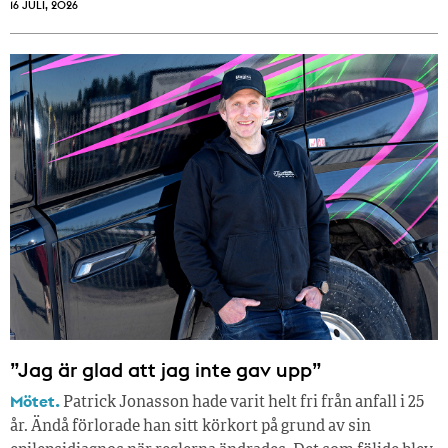
16 JULI, 2026
”Jag är glad att jag inte gav upp”
Mötet.
Patrick Jonasson hade varit helt fri från anfall i 25
år. Ändå förlorade han sitt körkort på grund av sin