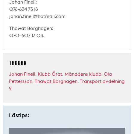
Johan Finell:
076-634 73 18
johan.finell@hotmail.com
Thawat Borghagen:
070–607 17 08.
TAGGAR
Johan Finell
,
Klubb Örat
,
Månadens klubb
,
Ola
Pettersson
,
Thawat Borghagen
,
Transport avdelning
9
Lästips: