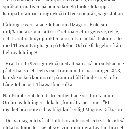
– Svenskan kan vara komplicerad ibland, och jag kollade
språkalternativen på hemsidan. En tanke dök upp, att
kämpa för anpassning också till teckenspråk, säger Johan.
På kongressen talade Johan med Magnus Eri­ksson,
miljöarbetare som sitter i Örebroavdelningens styrelse,
och framförde synpunkter som Johan också diskuterade
med Thawat Borghagen på telefon. Och de fick gehör från
hela avdelning 9.
– Vi är först i Sverige också med att satsa på hörselskadade
på det här viset. Och vi ser fram mot fortsättningen 2023,
kanske också komma ut på andra håll i landet med info.
Både Johan och Thawat kan tolka.
När Klubb Örat den 15 december hade sitt första möte, i
Örebroavdelningens lokaler, kom åtta personer. ”Ett
mycket bra möte och väldigt kul” enligt Magnus Eriksson:
– Det var jag och två till fullt hörande med, vi testade också
olika hjälpmedel. Jag blev grymt imponerad av hur bra det