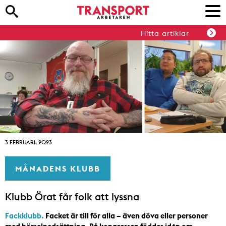
Hitta artiklar
3 FEBRUARI, 2023
MÅNADENS KLUBB
Klubb Örat får folk att lyssna
Fackklubb.
Facket är till för alla – även döva eller personer