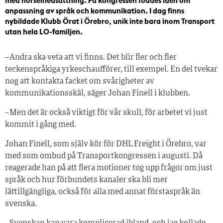
med hörselnedsättning. På kongressen föddes idén om
anpassning av språk och kommunikation. I dag finns
nybildade Klubb Örat i Örebro, unik inte bara inom Transport
utan hela LO-familjen.
– Andra ska veta att vi finns. Det blir fler och fler
teckenspråkiga yrkeschaufförer, till exempel. En del tvekar
nog att kontakta facket om svårigheter av
kommunikationsskäl, säger Johan Finell i klubben.
– Men det är också viktigt för vår skull, för arbetet vi just
kommit i gång med.
Johan Finell, som själv kör för DHL Freight i Örebro, var
med som ombud på Transportkongressen i augusti. Då
reagerade han på att flera motioner tog upp frågor om just
språk och hur förbundets kanaler ska bli mer
lättillgängliga, också för alla med annat förstaspråk än
svenska.