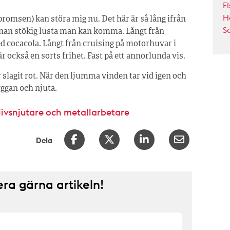
Fi
H
bromsen) kan störa mig nu. Det här är så lång ifrån
S
nnan stökig lusta man kan komma. Långt från
d cocacola. Långt från cruising på motorhuvar i
ckså en sorts frihet. Fast på ett annorlunda vis.
r slagit rot. När den ljumma vinden tar vid igen och
ryggan och njuta.
livsnjutare och metallarbetare
Dela
a gärna artikeln!