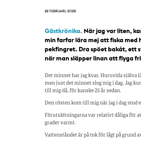
22 FEBRUARI, 2022
Gästkrönika.
När jag var liten, ka
min farfar lära mej att fiska med
pekfingret. Dra spöet bakåt, ett s
när man släpper linan att flyga fri
Det minnet har jag kvar. Huruvida själva l
men just det minnet slog mig i dag. Jag ku
till mig då, för kanske 25 år sedan.
Den rösten kom till mig när jag i dag stod 
Förutsättningarna var relativt dåliga för at
grader varmt.
Vattenståndet är på tok för lågt på grun