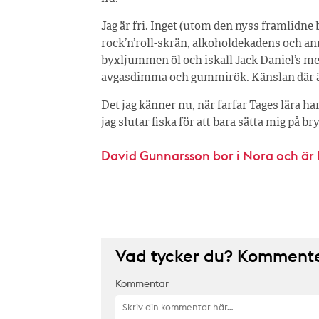
Jag är fri. Inget (utom den nyss framlidne 
rock’n’roll-skrän, alkoholdekadens och a
byxljummen öl och iskall Jack Daniel’s me
avgasdimma och gummirök. Känslan där är o
Det jag känner nu, när farfar Tages lära ha
jag slutar fiska för att bara sätta mig på b
David Gunnarsson bor i Nora och är 
Vad tycker du? Kommenter
Kommentar