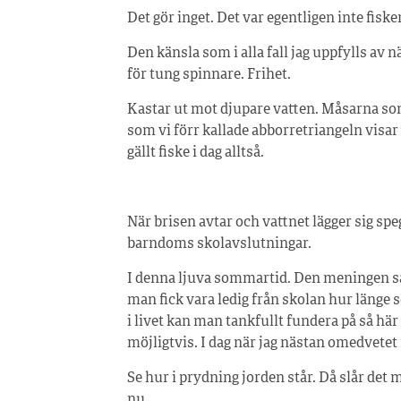
Det gör inget. Det var egentligen inte fiske
Den känsla som i alla fall jag uppfylls av nä
för tung spinnare. Frihet.
Kastar ut mot djupare vatten. Måsarna som
som vi förr kallade abborretriangeln visar 
gällt fiske i dag alltså.
När brisen avtar och vattnet lägger sig sp
barndoms skolavslutningar.
I denna ljuva sommartid. Den meningen sak
man fick vara ledig från skolan hur länge s
i livet kan man tankfullt fundera på så här
möjligtvis. I dag när jag nästan omedvete
Se hur i prydning jorden står. Då slår det 
nu.