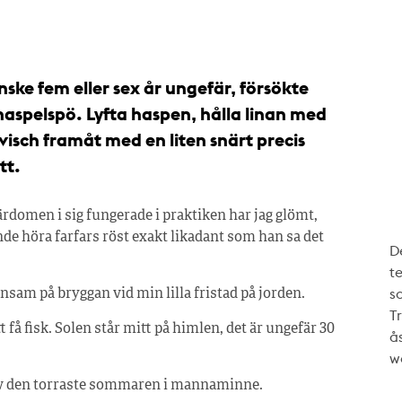
nske fem eller sex år ungefär, försökte
 haspelspö. Lyfta haspen, hålla linan med
visch framåt med en liten snärt precis
tt.
ärdomen i sig fungerade i praktiken har jag glömt,
nde höra farfars röst exakt likadant som han sa det
De
te
s
ensam på bryggan vid min lilla fristad på jorden.
T
t få fisk. Solen står mitt på himlen, det är ungefär 30
ås
w
d av den torraste sommaren i mannaminne.