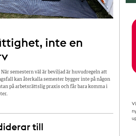
ttighet, inte en
rv
 När semestern väl är beviljad är huvudregeln att
tagsfall kan återkalla semester bygger inte på någon
tan på arbetsrättslig praxis och får bara komma i
ter.
V
n
up
derar till