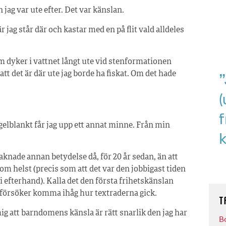
n jag var ute efter. Det var känslan.
r jag står där och kastar med en på flit vald alldeles
 dyker i vattnet långt ute vid stenformationen
”
att det är där ute jag borde ha fiskat. Om det hade
egelblankt får jag upp ett annat minne. Från min
k
nade annan betydelse då, för 20 år sedan, än att
om helst (precis som att det var den jobbigast tiden
 i efterhand). Kalla det den första frihetskänslan
t försöker komma ihåg hur textraderna gick.
T
mig att barndomens känsla är rätt snarlik den jag har
B