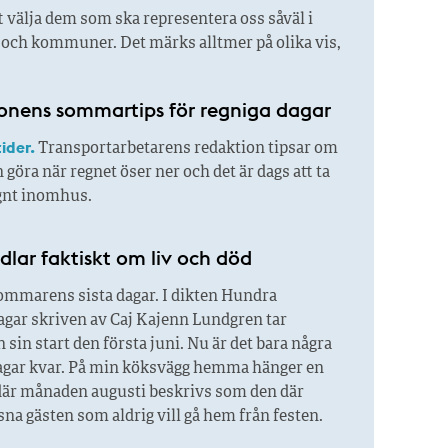
 välja dem som ska representera oss såväl i
r och kommuner. Det märks alltmer på olika vis,
onens sommar­tips för regniga dagar
ider.
Transportarbetarens redaktion tipsar om
 göra när regnet öser ner och det är dags att ta
ugnt inomhus.
dlar faktiskt om liv och död
mmarens sista dagar. I dikten Hundra
ar skriven av Caj Kajenn Lundgren tar
in start den första juni. Nu är det bara några
agar kvar. På min köksvägg hemma hänger en
där månaden augusti beskrivs som den där
na gästen som aldrig vill gå hem från festen.