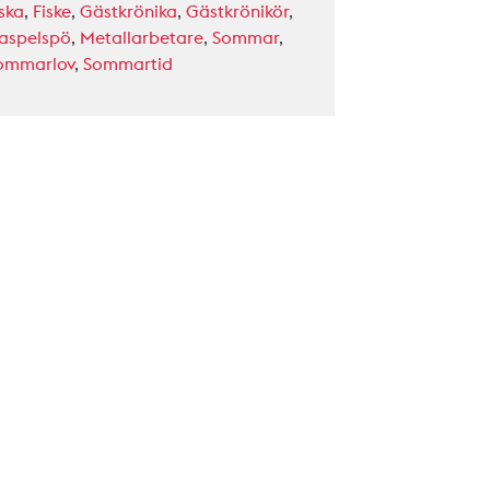
ska
,
Fiske
,
Gästkrönika
,
Gästkrönikör
,
aspelspö
,
Metallarbetare
,
Sommar
,
ommarlov
,
Sommartid