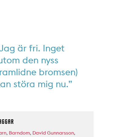
Jag är fri. Inget
(utom den nyss
framlidne bromsen)
an störa mig nu.”
AGGAR
arn
,
Barndom
,
David Gunnarsson
,