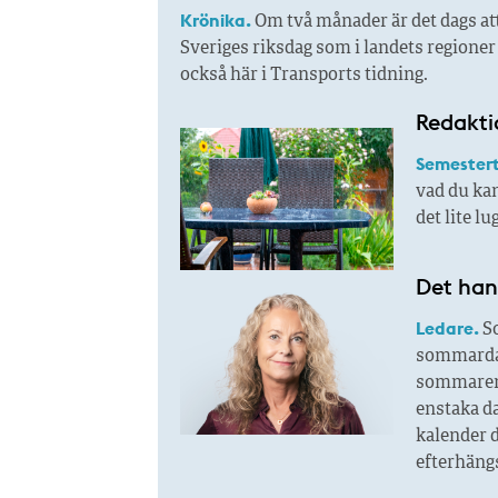
Krönika.
Om två månader är det dags att
Sveriges riksdag som i landets regione
också här i Transports tidning.
Redakti
Semestert
vad du kan
det lite l
Det han
Ledare.
So
sommardag
sommaren s
enstaka d
kalender 
efterhängs