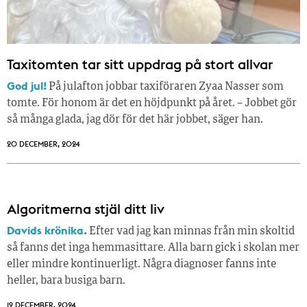
Taxitomten tar sitt uppdrag på stort allvar
God jul!
På julafton jobbar taxiföraren Zyaa Nasser som
tomte. För honom är det en höjdpunkt på året. – Jobbet gör
så många glada, jag dör för det här jobbet, säger han.
20 DECEMBER, 2024
Algoritmerna stjäl ditt liv
Davids krönika.
Efter vad jag kan minnas från min skoltid
så fanns det inga hemmasittare. Alla barn gick i skolan mer
eller mindre kontinuerligt. Några diagnoser fanns inte
heller, bara busiga barn.
19 DECEMBER, 2024