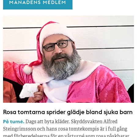
MÅNADENS MEDLEM
Rosa tomtarna sprider glädje bland sjuka barn
På turné.
Dags att byta kläder. Skyddsvakten Alfred
Steingrimsson och hans rosa tomtekompis är i full gång
med förberedelserna för en vårturné som rosa påskharar.