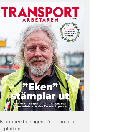
äs papperstidningen på datorn eller
urfplattan.