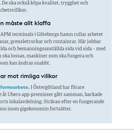
 De ska också köpa kvalitet, trygghet och
rbetsvillkor.
n måste allt klaffa
APM terminals i Göteborgs hamn rullar arbetet
nar, grensletruckar och containrar. Här jobbar
llda och bemanningsanställda sida vid sida – med
m ska lossas, maskiner som ska fungera och
om kan ändras snabbt.
r mot rimliga villkor
tformsarbete.
I Östergötland har förare
 åt Ubers app-premisser gått samman, backade
rts lokalavdelning. Strävan efter en fungerande
tion inom gigekonomin fortsätter.