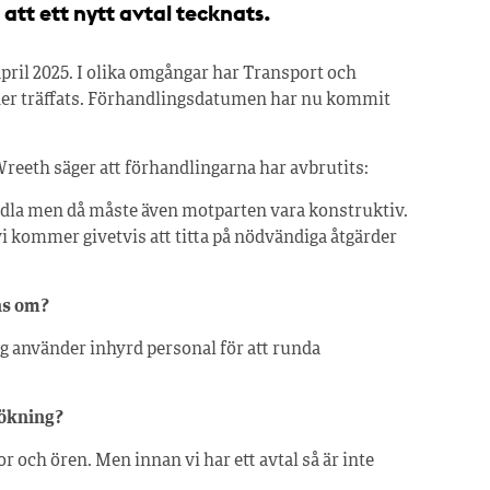
att ett nytt avtal tecknats.
pril 2025. I olika omgångar har Transport och
er träffats. Förhandlingsdatumen har nu kommit
eth säger att förhandlingarna har avbrutits:
andla men då måste även motparten vara konstruktiv.
vi kommer givetvis att titta på nödvändiga åtgärder
ns om?
tag använder inhyrd personal för att runda
eökning?
or och ören. Men innan vi har ett avtal så är inte