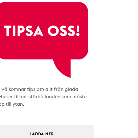
i välkomnar tips om allt från glada
yheter till missförhållanden som måste
p till ytan.
LADDA NER