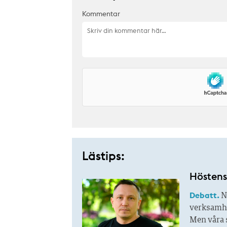
Kommentar
Lästips:
Höstens 
Debatt.
N
verksamhet
Men våra s