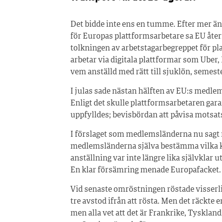
Det bidde inte ens en tumme. Efter mer än
för Europas plattformsarbetare sa EU åter
tolkningen av arbetstagarbegreppet för pl
arbetar via digitala plattformar som Uber
vem anställd med rätt till sjuklön, semes
I julas sade nästan hälften av EU:s medlems
Enligt det skulle plattformsarbetaren gara
uppfylldes; bevisbördan att påvisa motsat
I förslaget som medlemsländerna nu sagt nej 
medlemsländerna själva bestämma vilka kra
anställning var inte längre lika självklar
En klar försämring menade Europafacket.
Vid senaste omröstningen röstade visserli
tre avstod ifrån att rösta. Men det räckte en
men alla vet att det är Frankrike, Tysklan