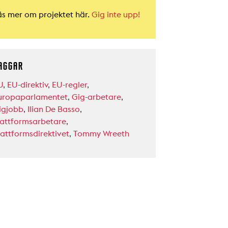
äs mer om projektet här.
Gig inte upp!
AGGAR
U
,
EU-direktiv
,
EU-regler
,
uropaparlamentet
,
Gig-arbetare
,
igjobb
,
Ilian De Basso
,
lattformsarbetare
,
lattformsdirektivet
,
Tommy Wreeth