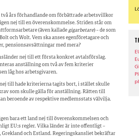
L
 två års förhandlande om förbättrade arbetsvillkor
igen nej till en överenskommelse. Striden står om
attformsarbetare (även kallade
gigarbetare
) – de som
, Bolt och Wolt. Vem ska anses egenföretagare och
T
ter, pensionsavsättningar med mera?
E
länder nej till ett första konkret avtalsförslag.
E
nteras anställning om två av fem kriterier
G
sen låg hos arbetsgivaren.
P
p
till hade kriterierna tagits bort, i stället skulle
v som skulle gälla för anställning. Rätten till
 utan beroende av respektive medlemsstats välvilja.
gen bara ett land nej till överenskommelsen och
ligt EU:s regler. Vilka länder är inte offentligt –
d, Grekland och Estland. Regeringskansliet bekräftar