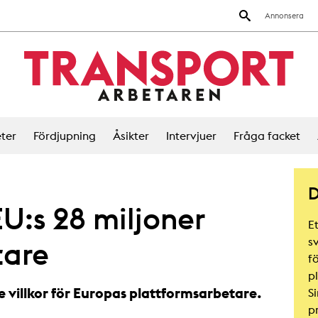
Annonsera
ter
Fördjupning
Åsikter
Intervjuer
Fråga facket
D
EU:s 28 miljoner
E
s
tare
f
p
re villkor för Europas plattformsarbetare.
Si
pr