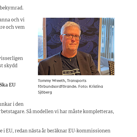
 bekymrad.
anna och vi
vare och vem
visserligen
sst skydd
Tommy Wreeth, Transports
 Ska EU
förbundsordförande. Foto: Kristina
Sjöberg
unkar i den
betstagare. Så modellen vi har måste kompletteras,
are i EU, redan nästa år beräknar EU-kommissionen