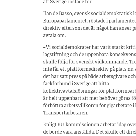
att Sverige röstade för.
Ilan de Basso, svensk socialdemokratisk l
Europaparlamentet, röstade i parlamentet n
direktiv eftersom det är något han anser p
avtala om.
– Vi socialdemokrater har varit starkt kriti
lagstiftning och de uppenbara konsekven
skulle följa för svenskt vidkommande. Trot
inte får ett plattformsdirektiv på plats nu v
det har satt press på både arbetsgivare och
fackförbund i Sverige att hitta
kollektivavtalslösningar för plattformsar
är helt uppenbart att mer behöver göras fö
förbättra arbetsvillkoren för gigarbetare i
Transportarbetaren.
Enligt EU-kommissionen arbetar idag över
de borde vara anställda. Det skulle ett dire