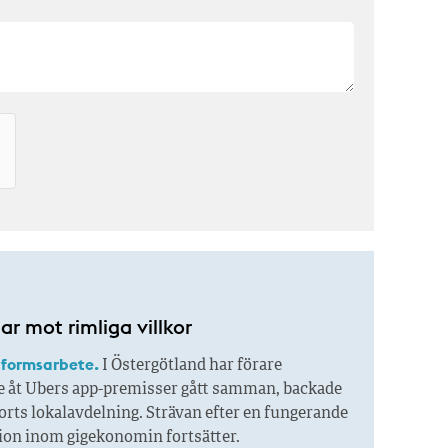
r mot rimliga villkor
tformsarbete.
I Östergötland har förare
 åt Ubers app-premisser gått samman, backade
rts lokalavdelning. Strävan efter en fungerande
tion inom gigekonomin fortsätter.