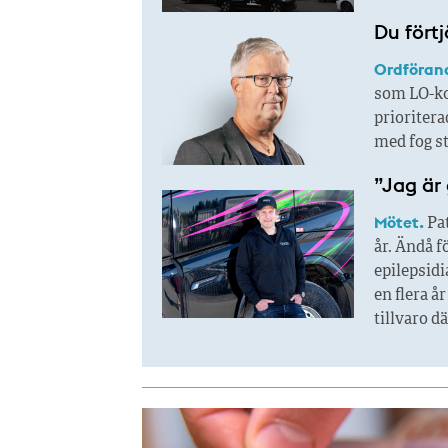
Du fört
Ordföran
som LO-ko
prioritera
med fog st
”Jag är 
Mötet.
Pat
år. Ändå f
epilepsidi
en flera å
tillvaro d