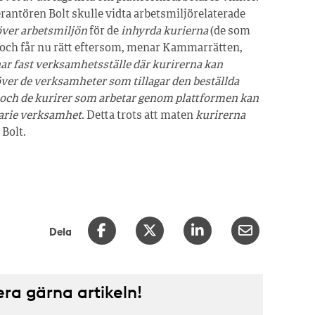
rantören Bolt skulle vidta arbetsmiljörelaterade
över arbetsmiljön
för de
inhyrda kurierna
(de som
et och får nu rätt eftersom, menar Kammarrätten,
ar fast verksamhetsställe där kurirerna kan
över de verksamheter som tillagar den beställda
r och de kurirer som arbetar genom plattformen kan
narie verksamhet
. Detta trots att maten
kurirerna
 Bolt.
Dela
a gärna artikeln!