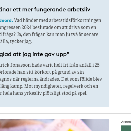
jänar ett mer fungerande arbetsliv
deord.
Vad händer med arbetstidsförkortningen
ngressen 2024 beslutade om att driva som en
d fråga? Ja, den frågan kan man ju två år senare
älla, tycker jag.
glad att jag inte gav upp”
rick Jonasson hade varit helt fri från anfall i 25
örlorade han sitt körkort på grund av sin
agnos när reglerna ändrades. Det som följde blev
r lång kamp. Mot myndigheter, regelverk och en
är hela hans yrkesliv plötsligt stod på spel.
Annon