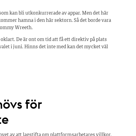
som kan bli utkonkurrerade av appar. Men det här
 kommer hamna i den här sektorn. Så det borde vara
r Tommy Wreeth.
lart. De är ont om tid att få ett direktiv på plats
et i juni. Hinns det inte med kan det mycket väl
hövs för
te
t av att lagstifta om plattformsarbetares villkor.