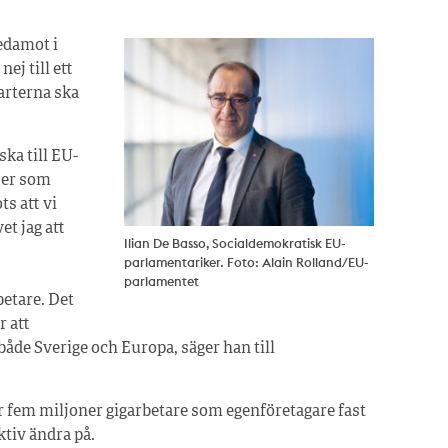
edamot i
ej till ett
arterna ska
ska till EU-
ser som
s att vi
et jag att
Ilian De Basso, Socialdemokratisk EU-
parlamentariker. Foto: Alain Rolland/EU-
parlamentet
betare. Det
r att
 både Sverige och Europa, säger han till
 fem miljoner gigarbetare som egenföretagare fast
ktiv ändra på.