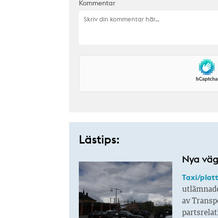
Kommentar
Lästips:
Nya väga
Taxi/plat
utlämnade
av Transpo
partsrela