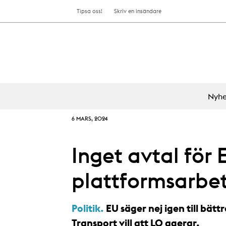
Tipsa oss!
Skriv en insändare
Nyhe
6 MARS, 2024
Inget avtal för 
plattformsarbe
Politik.
EU säger nej igen till bätt
Transport vill att LO agerar.