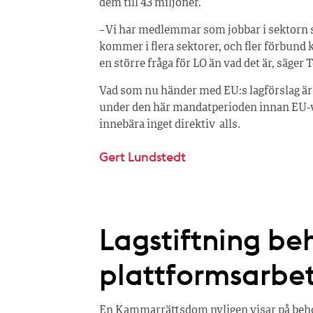
dem till 43 miljoner.
– Vi har medlemmar som jobbar i sektorn 
kommer i flera sektorer, och fler förbund
en större fråga för LO än vad det är, säge
Vad som nu händer med EU:s lagförslag är ok
under den här mandatperioden innan EU-val
innebära inget direktiv alls.
Gert Lundstedt
Lagstiftning be
plattformsarbe
En Kammarrättsdom nyligen visar på behove