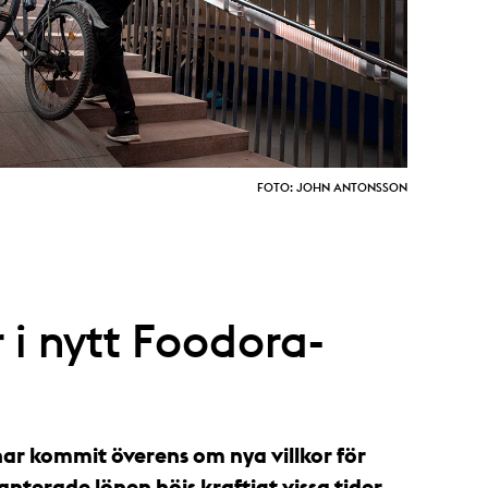
FOTO: JOHN ANTONSSON
 i nytt Foodora-
ar kommit överens om nya villkor för
terade lönen höjs kraftigt vissa tider