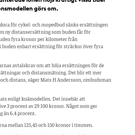
ionsmodellen görs om.
odora för cykel- och mopedbud sänks ersättningen
 en ny distansersättning som buden får för
 buden fyra kronor per kilometer från
k buden enbart ersättning för sträckor över fyra
rnas avtalskrav om att höja ersättningen för de
sättningar och distansmätning. Det blir ett mer
ns och distans, säger Mats H Andersson, ombudsman
ats enligt knämodellen. Det innebär att
ive 3 procent av 29 100 kronor. Något som ger
 än 6,4 procent.
erna mellan 125,45 och 150 kronor i timmen.