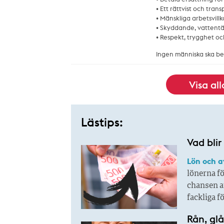
• Ett rättvist och tran
• Mänskliga arbetsvillk
• Skyddande, vattentä
• Respekt, trygghet o
Ingen människa ska be
Visa al
Lästips:
Vad blir
Lön och a
lönerna f
chansen at
fackliga f
Rån, glå