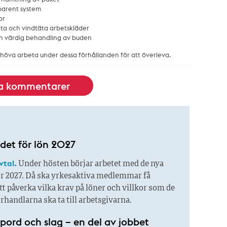
sparent system
or
ta och vindtäta arbetskläder
ch värdig behandling av buden
höva arbeta under dessa förhållanden för att överleva.
la kommentarer
 det för lön 2027
vtal.
Under hösten börjar arbetet med de nya
ör 2027. Då ska yrkesaktiva medlemmar få
t påverka vilka krav på löner och villkor som de
örhandlarna ska ta till arbetsgivarna.
pord och slag – en del av jobbet