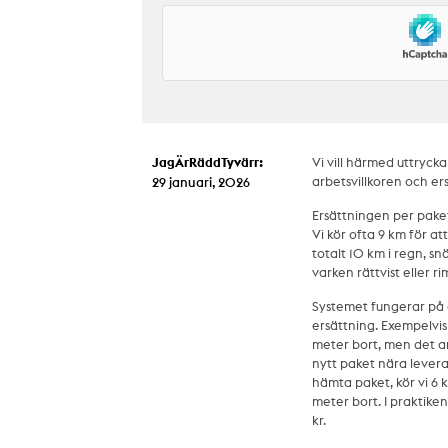
JagÄrRäddTyvärr:
Vi vill härmed uttryck
arbetsvillkoren och e
29 januari, 2026
Ersättningen per paket 
Vi kör ofta 9 km för at
totalt 10 km i regn, sn
varken rättvist eller rim
Systemet fungerar på e
ersättning. Exempelvis
meter bort, men det and
nytt paket nära levera
hämta paket, kör vi 6 
meter bort. I praktiken
kr.