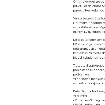
Om vi levererar tre pa
paket. För de andra två
paket, vilket redan då 
Vårt arbetsområde har
Norrmalm, Södermalm, 
och därifrån hela vägen
extrem kyla. Maten blir 
De arbetskläder som ti
blåst blir vi genomblöt
smärtsamt och omänsklig
känsellösa. Vi måste sl
blodcirkulationen igen
Trots att vi upprepade
processen till Foodora,
problemen.
Vi har ingen mänsklig 
och när vi blir sjuka u
Detta är inte hållbara,
Vi kräver:
• Rättvis ersättning p
• Betald ersättning fö