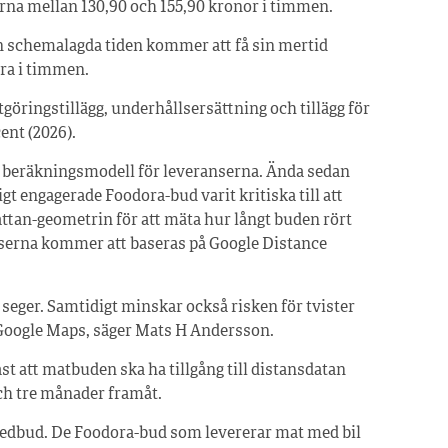
erna mellan 130,90 och 155,90 kronor i timmen.
 schemalagda tiden kommer att få sin mertid
tra i timmen.
öringstillägg, underhållsersättning och tillägg för
ent (2026).
ter beräkningsmodell för leveranserna. Ända sedan
igt engagerade Foodora-bud varit kritiska till att
attan-geometrin för att mäta hur långt buden rört
stanserna kommer att baseras på Google Distance
ig seger. Samtidigt minskar också risken för tvister
Google Maps, säger Mats H Andersson.
t att matbuden ska ha tillgång till distansdatan
och tre månader framåt.
opedbud. De Foodora-bud som levererar mat med bil