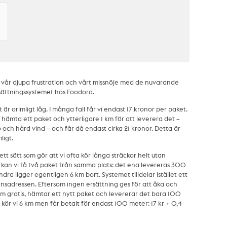
a vår djupa frustration och vårt missnöje med de nuvarande
rsättningssystemet hos Foodora.
är orimligt låg. I många fall får vi endast 17 kronor per paket.
t hämta ett paket och ytterligare 1 km för att leverera det –
ö och hård vind – och får då endast cirka 21 kronor. Detta är
ligt.
tt sätt som gör att vi ofta kör långa sträckor helt utan
 kan vi få två paket från samma plats: det ena levereras 300
ra ligger egentligen 6 km bort. Systemet tilldelar istället ett
nsadressen. Eftersom ingen ersättning ges för att åka och
km gratis, hämtar ett nytt paket och levererar det bara 100
 kör vi 6 km men får betalt för endast 100 meter: 17 kr + 0,4