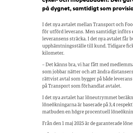
på dygnet, samtidigt som provis
I det nya avtalet mellan Transport och Fo
för utförd leverans. Men samtidigt införs
leveransens sträcka. I det nya avtalet får
upphämtningsställe till kund. Tidigare fic
kilometer.
– Det känns bra, vi har fått med medlemma
som jobbar nätter och att ändra distanser
rättvist avtal som bygger på både levera
på Transport som förhandlat avtalet.
I det nya avtalet har löneutrymmet beräkn
löneökningarna är baserade på 3,4 respekt
matbuden en högre procentuell löneökning
Från den 1 maj 2025 är de garanterade lön