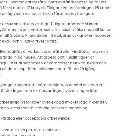
ket till samma adress får vi bara avståndsersättning för ett
 får vi endast 17 kr styck. Tidigare var ersättningen 25 kr per
var lågt, men nu har villkoren försämrats ytterligare.
 dessutom utökats kraftigt. Tidigare arbetade vi inom
Östermalm och Västermalm. Nu måste vi åka ända till Solna
 till Globen. Vi använder inte bil, utan cyklar eller mopeder i
iskall, och vi själva fryser svårt.
llhandahålls är varken vattentäta eller vindtäta. I regn och
a ända in på huden. Att arbeta blöt i iskallt väder är
t. Efter arbetspassen är våra fötter helt vita, iskalla och
å på dem i upp till en halvtimme bara för att få igång
.
 gånger rapporterar våra problem, systemfel och brister i
 är det ingen som tar ansvar. Ingen lyssnar, ingen löser
arbetsmiljö. Vi försöker överleva på mycket låga inkomster,
tsätts vi dessutom för ständig press och mobbning.
 värdiga eller acceptabla arbetsvillkor.
er leverans och per körd kilometer
r hämtning av paket