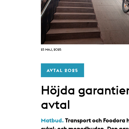
23 MAJ, 2025
AVTAL 2025
Höjda garantier
avtal
Matbud.
Transport och Foodora h
cykel- och mopedbuden. Den garan