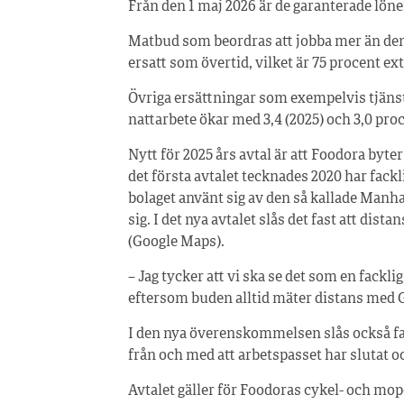
Från den 1 maj 2026 är de garanterade lön
Matbud som beordras att jobba mer än den
ersatt som övertid, vilket är 75 procent ex
Övriga ersättningar som exempelvis tjänstg
nattarbete ökar med 3,4 (2025) och 3,0 proc
Nytt för 2025 års avtal är att Foodora by
det första avtalet tecknades 2020 har fackl
bolaget använt sig av den så kallade Manh
sig. I det nya avtalet slås det fast att di
(Google Maps).
– Jag tycker att vi ska se det som en fackl
eftersom buden alltid mäter distans med 
I den nya överenskommelsen slås också fas
från och med att arbetspasset har slutat 
Avtalet gäller för Foodoras cykel- och m