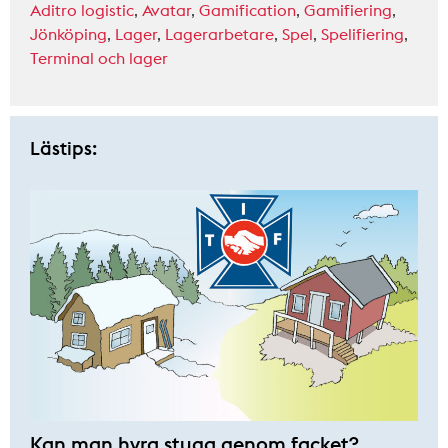
Aditro logistic
,
Avatar
,
Gamification
,
Gamifiering
,
Jönköping
,
Lager
,
Lagerarbetare
,
Spel
,
Spelifiering
,
Terminal och lager
Lästips:
Kan man hyra stuga genom facket?