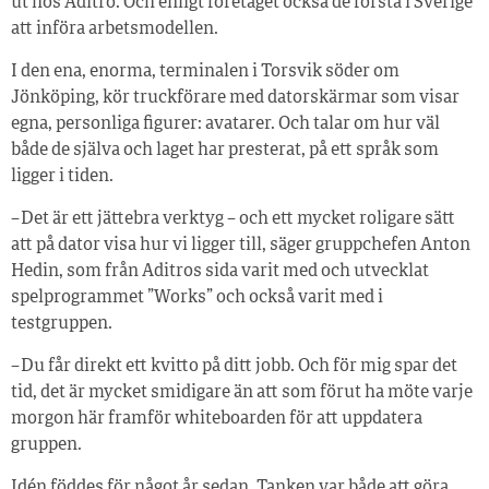
ut hos Aditro. Och enligt företaget också de första i Sverige
att införa arbetsmodellen.
I den ena, enorma, terminalen i Torsvik söder om
Jönköping, kör truckförare med datorskärmar som visar
egna, personliga figurer: avatarer. Och talar om hur väl
både de själva och laget har presterat, på ett språk som
ligger i tiden.
– Det är ett jättebra verktyg – och ett mycket roligare sätt
att på dator visa hur vi ligger till, säger gruppchefen Anton
Hedin, som från Aditros sida varit med och utvecklat
spelprogrammet ”Works” och också varit med i
testgruppen.
– Du får direkt ett kvitto på ditt jobb. Och för mig spar det
tid, det är mycket smidigare än att som förut ha möte varje
morgon här framför whiteboarden för att uppdatera
gruppen.
Idén föddes för något år sedan. Tanken var både att göra