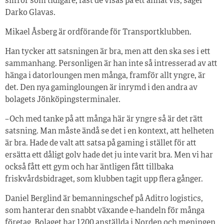
siffror som tidigare, fast de visas på ett annat vis, säger
Darko Glavas.
Mikael Åsberg är ordförande för Transportklubben.
Han tycker att satsningen är bra, men att den ska ses i ett
sammanhang. Personligen är han inte så intresserad av att
hänga i datorloungen men många, framför allt yngre, är
det. Den nya gamingloungen är inrymd i den andra av
bolagets Jönköpingsterminaler.
– Och med tanke på att många här är yngre så är det rätt
satsning. Man måste ändå se det i en kontext, att helheten
är bra. Hade de valt att satsa på gaming i stället för att
ersätta ett dåligt golv hade det ju inte varit bra. Men vi har
också fått ett gym och har äntligen fått tillbaka
friskvårdsbidraget, som klubben tagit upp flera gånger.
Daniel Berglind är bemanningschef på Aditro logistics,
som hanterar den snabbt växande e-handeln för många
företag. Bolaget har 1 200 anställda i Norden och meningen