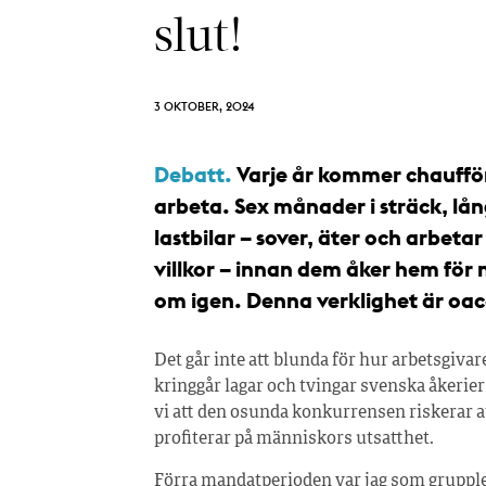
slut!
3 OKTOBER, 2024
Debatt.
Varje år kommer chaufföre
arbeta. Sex månader i sträck, långt
lastbilar – sover, äter och arbetar
villkor – innan dem åker hem för 
om igen. Denna verklighet är oa
Det går inte att blunda för hur arbetsgivar
kringgår lagar och tvingar svenska åkerier
vi att den osunda konkurrensen riskerar 
profiterar på människors utsatthet.
Förra mandatperioden var jag som grupple