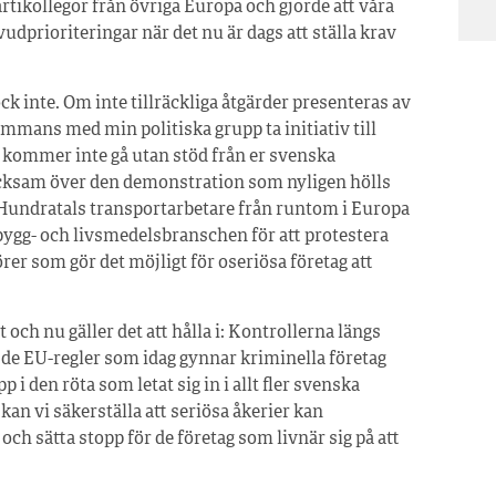
artikollegor från övriga Europa och gjorde att våra
dprioriteringar när det nu är dags att ställa krav
k inte. Om inte tillräckliga åtgärder presenteras av
mans med min politiska grupp ta initiativ till
 kommer inte gå utan stöd från er svenska
acksam över den demonstration som nyligen hölls
Hundratals transportarbetare från runtom i Europa
ygg- och livsmedelsbranschen för att protestera
er som gör det möjligt för oseriösa företag att
och nu gäller det att hålla i: Kontrollerna längs
h de EU-regler som idag gynnar kriminella företag
i den röta som letat sig in i allt fler svenska
kan vi säkerställa att seriösa åkerier kan
och sätta stopp för de företag som livnär sig på att