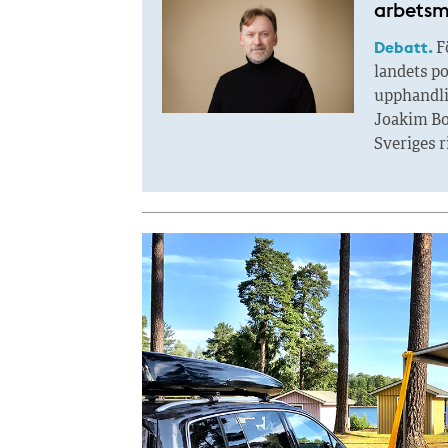
arbets
Debatt.
Fö
landets pol
upphandli
Joakim Bo
Sveriges r