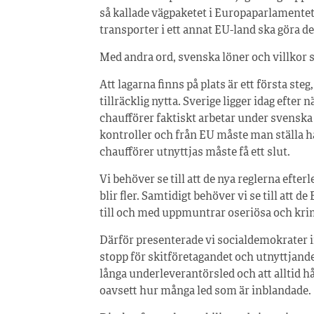
så kallade vägpaketet i Europaparlamentet
transporter i ett annat EU-land ska göra de
Med andra ord, svenska löner och villkor s
Att lagarna finns på plats är ett första ste
tillräcklig nytta. Sverige ligger idag efter n
chaufförer faktiskt arbetar under svenska v
kontroller och från EU måste man ställa 
chaufförer utnyttjas måste få ett slut.
Vi behöver se till att de nya reglerna efte
blir fler. Samtidigt behöver vi se till att d
till och med uppmuntrar oseriösa och krim
Därför presenterade vi socialdemokrater infö
stopp för skitföretagandet och utnyttjandet
långa underleverantörsled och att alltid 
oavsett hur många led som är inblandade.