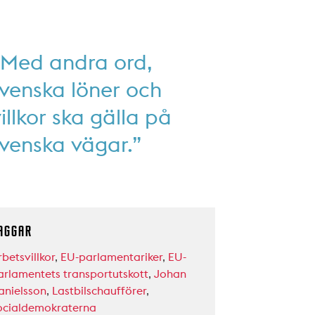
”Med andra ord,
venska löner och
illkor ska gälla på
venska vägar.”
AGGAR
betsvillkor
,
EU-parlamentariker
,
EU-
arlamentets transportutskott
,
Johan
anielsson
,
Lastbilschaufförer
,
ocialdemokraterna