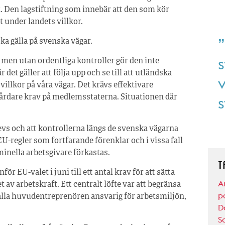
. Den lagstiftning som innebär att den som kör
t under landets villkor.
ka gälla på svenska vägar.
s
g, men utan ordentliga kontroller gör den inte
är det gäller att följa upp och se till att utländska
v
illkor på våra vägar. Det krävs effektivare
hårdare krav på medlemsstaterna. Situationen där
s
rlevs och att kontrollerna längs de svenska vägarna
e EU-regler som fortfarande förenklar och i vissa fall
inella arbetsgivare förkastas.
T
r EU-valet i juni till ett antal krav för att sätta
Ar
 av arbetskraft. Ett centralt löfte var att begränsa
p
hålla huvudentreprenören ansvarig för arbetsmiljön,
D
S