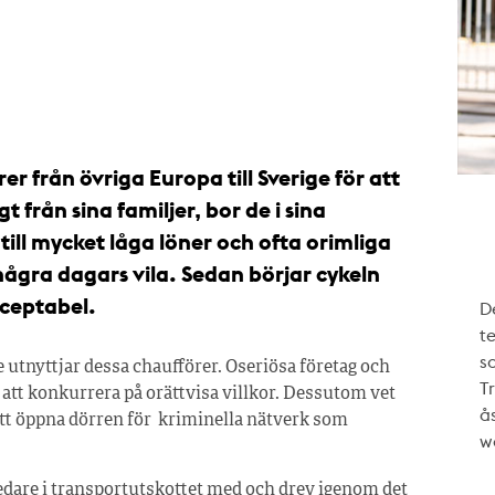
r från övriga Europa till Sverige för att
 från sina familjer, bor de i sina
 till mycket låga löner och ofta orimliga
några dagars vila. Sedan börjar cykeln
cceptabel.
De
te
s
e utnyttjar dessa chaufförer. Oseriösa företag och
T
 att konkurrera på orättvisa villkor. Dessutom vet
ås
att öppna dörren för kriminella nätverk som
w
dare i transportutskottet med och drev igenom det