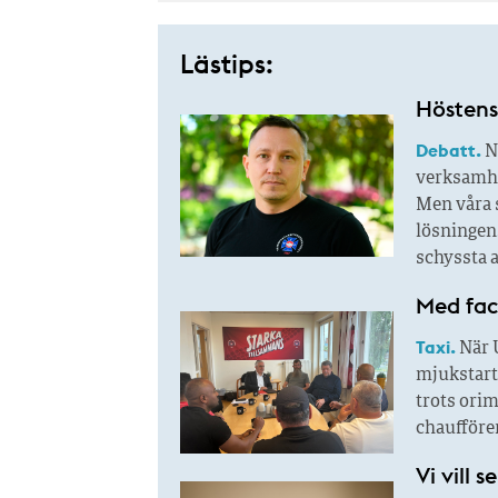
Lästips:
Höstens 
Debatt.
N
verksamhet
Men våra s
lösningen.
schyssta a
Med fac
Taxi.
När U
mjukstart 
trots orim
chaufförer
Vi vill 