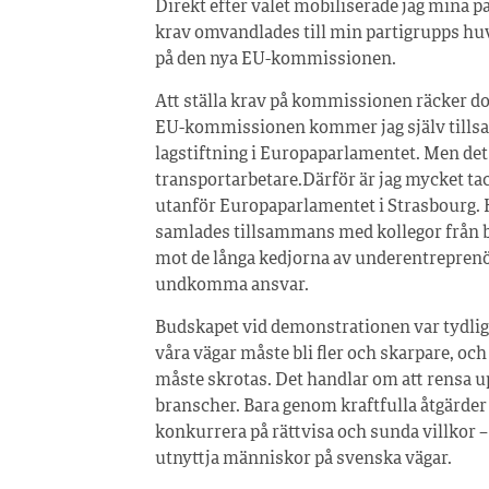
Direkt efter valet mobiliserade jag mina p
krav omvandlades till min partigrupps huvu
på den nya EU-kommissionen.
Att ställa krav på kommissionen räcker doc
EU-kommissionen kommer jag själv tillsam
lagstiftning i Europaparlamentet. Men det
transportarbetare.Därför är jag mycket t
utanför Europaparlamentet i Strasbourg. 
samlades tillsammans med kollegor från b
mot de långa kedjorna av underentreprenör
undkomma ansvar.
Budskapet vid demonstrationen var tydligt 
våra vägar måste bli fler och skarpare, oc
måste skrotas. Det handlar om att rensa upp 
branscher. Bara genom kraftfulla åtgärder 
konkurrera på rättvisa och sunda villkor – 
utnyttja människor på svenska vägar.