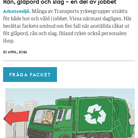
Rån, glåpord och slag – en del av jobbet
Arbetsmiljö.
Många av Transports yrkesgrupper utsätts
för både hot och våld i jobbet. Vissa närmast dagligen. Här
berättar fackets ombud om fler fall när anställda råkat ut
för glåpord, rån och slag. Ibland ryker också personalen
ihop.
23 APRIL, 2026
FRÅGA FACKET