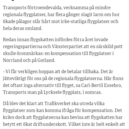
Transports förtroendevalda, verksamma på mindre
regionala flygplatser, har flera gånger slagit larm om hur
ökade pålagor slår hårt mot icke-statliga flygplatser och
hela deras omland.
Redan innan flygskatten infördes förra året lovade
regeringspartierna och Vänsterpartiet att en särskild pott
skulle öronmärkas: en kompensation till flygplatser i
Norrland och på Gotland.
– Vi får verkligen hoppas att de betalar tillbaka. Det är
jätteviktigt för oss på de regionala flygplatserna. Här finns
det oftast inga alternativ till flyget, sa Carl-Bertil Essebro,
Transports man på Lycksele flygplats, i somras.
Då blev det klart att Trafikverket ska utreda vilka
flygplatser som kan komma ifråga för kompensation. Det
krävs dock att flygplatserna kan bevisa att flygskatten har
betytt ett ökat driftunderskott. Vilket inte är helt enkelt att