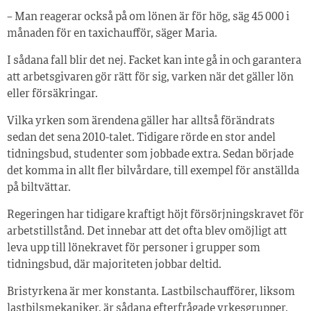
– Man reagerar också på om lönen är för hög, säg 45 000 i
månaden för en taxichaufför, säger Maria.
I sådana fall blir det nej. Facket kan inte gå in och garantera
att arbetsgivaren gör rätt för sig, varken när det gäller lön
eller försäkringar.
Vilka yrken som ärendena gäller har alltså förändrats
sedan det sena 2010-talet. Tidigare rörde en stor andel
tidningsbud, studenter som jobbade extra. Sedan började
det komma in allt fler bilvårdare, till exempel för anställda
på biltvättar.
Regeringen har tidigare kraftigt höjt försörjningskravet för
arbetstillstånd. Det innebar att det ofta blev omöjligt att
leva upp till lönekravet för personer i grupper som
tidningsbud, där majoriteten jobbar deltid.
Bristyrkena är mer konstanta. Lastbilschaufförer, liksom
lastbilsmekaniker, är sådana efterfrågade yrkesgrupper.