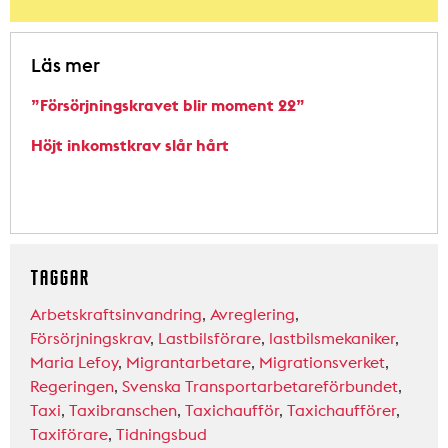
Läs mer
”Försörjningskravet blir moment 22”
Höjt inkomstkrav slår hårt
TAGGAR
Arbetskraftsinvandring
,
Avreglering
,
Försörjningskrav
,
Lastbilsförare
,
lastbilsmekaniker
,
Maria Lefoy
,
Migrantarbetare
,
Migrationsverket
,
Regeringen
,
Svenska Transportarbetareförbundet
,
Taxi
,
Taxibranschen
,
Taxichaufför
,
Taxichaufförer
,
Taxiförare
,
Tidningsbud