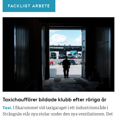
FACKLIGT ARBETE
Taxichaufförer bildade klubb efter röriga år
Taxi.
I fikarummet vid taxigaraget i ett industriområde i
Strängnäs står nya stolar under den nya ventilationen. Det