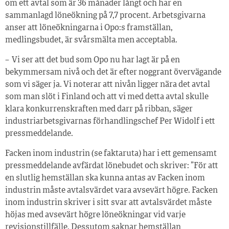
om ett avtal som är 36 månader långt och har en
sammanlagd löneökning på 7,7 procent. Arbetsgivarna
anser att löneökningarna i Opo:s framställan,
medlingsbudet, är svårsmälta men acceptabla.
– Vi ser att det bud som Opo nu har lagt är på en
bekymmersam nivå och det är efter noggrant övervägande
som vi säger ja. Vi noterar att nivån ligger nära det avtal
som man slöt i Finland och att vi med detta avtal skulle
klara konkurrenskraften med darr på ribban, säger
industriarbetsgivarnas förhandlingschef Per Widolf i ett
pressmeddelande.
Facken inom industrin (se faktaruta) har i ett gemensamt
pressmeddelande avfärdat lönebudet och skriver: ”För att
en slutlig hemställan ska kunna antas av Facken inom
industrin måste avtalsvärdet vara avsevärt högre. Facken
inom industrin skriver i sitt svar att avtalsvärdet måste
höjas med avsevärt högre löneökningar vid varje
revisionstillfälle. Dessutom saknar hemställan