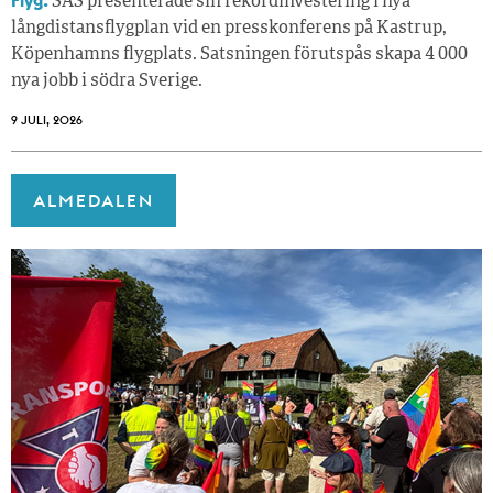
SAS presenterade sin rekordinvestering i nya
långdistansflygplan vid en presskonferens på Kastrup,
Köpenhamns flygplats. Satsningen förutspås skapa 4 000
nya jobb i södra Sverige.
9 JULI, 2026
ALMEDALEN