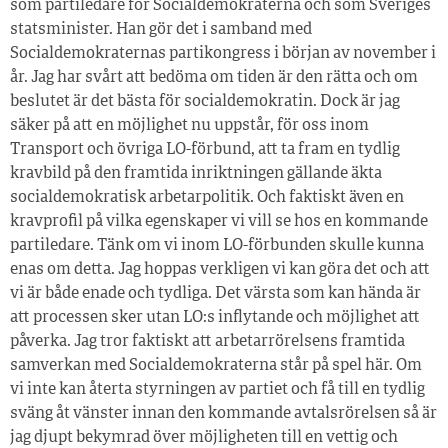
som partiledare för Socialdemokraterna och som ­Sveriges
statsminister. Han gör det i samband med
Socialdemokraternas partikongress i början av november i
år. Jag har svårt att bedöma om tiden är den rätta och om
beslutet är det bästa för socialdemokratin. Dock är jag
säker på att en möjlighet nu uppstår, för oss inom
Transport och övriga LO-förbund, att ta fram en tydlig
kravbild på den framtida inriktningen gällande äkta
socialdemokratisk arbetarpolitik. Och faktiskt även en
kravprofil på vilka egenskaper vi vill se hos en kommande
partiledare. Tänk om vi inom LO-förbunden skulle kunna
enas om detta. Jag hoppas verkligen vi kan göra det och att
vi är både enade och tydliga. Det värsta som kan hända är
att processen sker utan LO:s inflytande och möjlighet att
påverka. Jag tror faktiskt att arbetarrörelsens framtida
samverkan med Socialdemokraterna står på spel här. Om
vi inte kan återta styrningen av partiet och få till en tydlig
sväng åt vänster innan den kommande avtalsrörelsen så är
jag djupt bekymrad över möjligheten till en vettig och