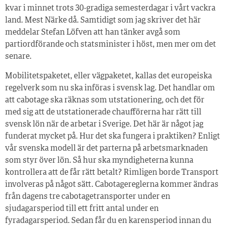
kvar i minnet trots 30-gradiga semesterdagar i vårt vackra
land. Mest Närke då. Samtidigt som jag skriver det här
meddelar Stefan Löfven att han tänker avgå som
partiordförande och statsminister i höst, men mer om det
senare.
Mobilitetspaketet, eller vägpaketet, kallas det europeiska
regelverk som nu ska införas i svensk lag. Det handlar om
att cabotage ska räknas som utstationering, och det för
med sig att de utstationerade chaufförerna har rätt till
svensk lön när de arbetar i Sverige. Det här är något jag
funderat mycket på. Hur det ska fungera i praktiken? Enligt
vår svenska modell är det parterna på arbetsmarknaden
som styr över lön. Så hur ska myndigheterna kunna
kontrollera att de får rätt betalt? Rimligen borde Transport
involveras på något sätt. Cabotagereglerna kommer ändras
från dagens tre cabotagetransport­er under en
sjudagarsperiod till ett fritt antal under en
fyradagarsperiod. Sedan får du en karensperiod innan du