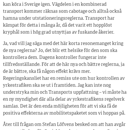
kan köra i Sverige igen. Vägdelen i en kombinerad
transport kommer räknas som cabotage och alltså också
hamna under utstationeringsreglerna. Transport har
kämpat för detta i många år, då det varit ett hopplöst
kryphål som i hög grad utnyttjas av fuskande åkerier.
Ja, vad vill jag säga med det här korta resonemanget kring
de nya reglerna? Jo, det blir ett helsike för den som ska
kontrollera dem. Dagens kontroller fungerar inte
tillfredsställande. För att de här nya och bättre reglerna, ja
de är bättre, ska få någon effekt krävs mer.
Regeringskansliet har en remiss ute om hur kontrollen av
yrkestrafiken ska se ut i framtiden. Jag kan inte nog
understryka min och Transports uppfattning – vi måste ha
en ny myndighet där alla delar av yrkestrafikens regelverk
samlas. Det är den enda möjligheten för att vi ska få de
positiva effekterna av mobilitetspaketet som vi hoppas på.
Åter till frågan om Stefan Löfvens besked om att han avgår