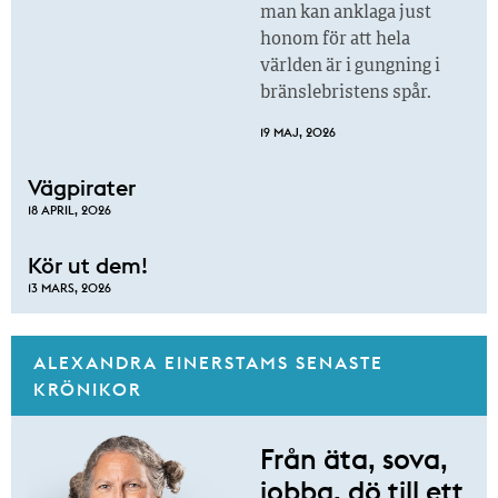
man kan anklaga just
honom för att hela
världen är i gungning i
bränslebristens spår.
19 MAJ, 2026
Vägpirater
18 APRIL, 2026
Kör ut dem!
13 MARS, 2026
ALEXANDRA EINERSTAMS SENASTE
KRÖNIKOR
Från äta, sova,
jobba, dö till ett