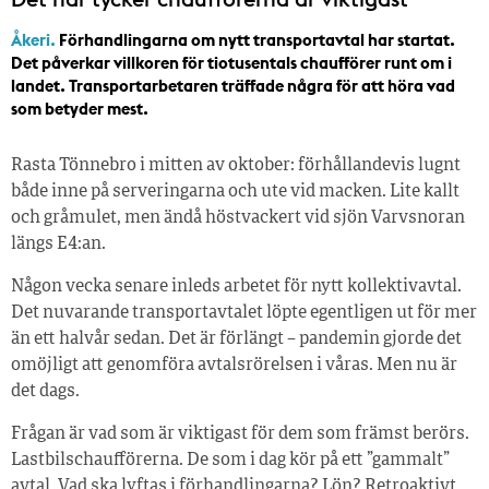
Åkeri.
Förhandlingarna om nytt transportavtal har startat.
Det påverkar villkoren för tiotusentals chaufförer runt om i
landet. Transportarbetaren träffade några för att höra vad
som betyder mest.
Rasta Tönnebro i mitten av oktober: förhållandevis lugnt
både inne på serveringarna och ute vid macken. Lite kallt
och gråmulet, men ändå höstvackert vid sjön Varvsnoran
längs E4:an.
Någon vecka senare inleds arbetet för nytt kollektivavtal.
Det nuvarande transportavtalet löpte egentligen ut för mer
än ett halvår sedan. Det är förlängt – pandemin gjorde det
omöjligt att genomföra avtalsrörelsen i våras. Men nu är
det dags.
Frågan är vad som är viktigast för dem som främst berörs.
Lastbilschaufförerna. De som i dag kör på ett ”gammalt”
avtal. Vad ska lyftas i förhandlingarna? Lön? Retroaktivt