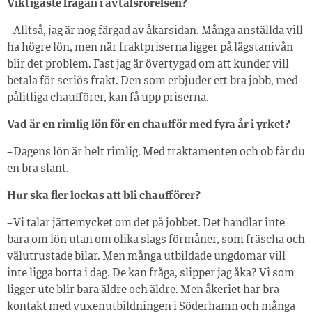
Viktigaste frågan i avtalsrörelsen?
– Alltså, jag är nog färgad av åkarsidan. Många anställda vill
ha högre lön, men när fraktpriserna ligger på lägstanivån
blir det problem. Fast jag är övertygad om att kunder vill
betala för seriös frakt. Den som erbjuder ett bra jobb, med
pålitliga chaufförer, kan få upp priserna.
Vad är en rimlig lön för en chaufför med fyra år i yrket?
– Dagens lön är helt rimlig. Med traktamenten och ob får du
en bra slant.
Hur ska fler lockas att bli chaufförer?
– Vi talar jättemycket om det på jobbet. Det handlar inte
bara om lön utan om olika slags förmåner, som fräscha och
välutrustade bilar. Men många utbildade ungdomar vill
inte ligga borta i dag. De kan fråga, slipper jag åka? Vi som
ligger ute blir bara äldre och äldre. Men åkeriet har bra
kontakt med vuxenutbildningen i Söderhamn och många