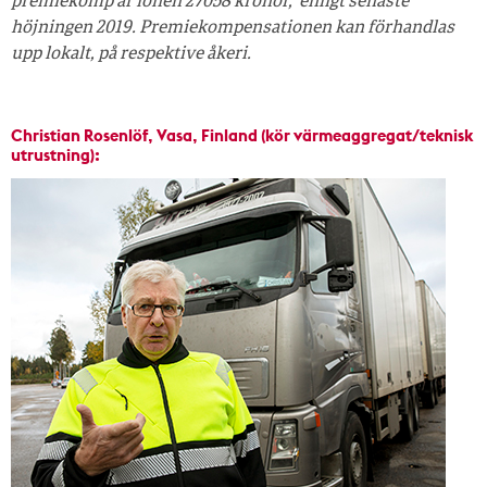
premiekomp är lönen 27058 kronor, enligt senaste
höjningen 2019. Premiekompensationen kan förhandlas
upp lokalt, på respektive åkeri.
Christian Rosenlöf, Vasa, Finland (kör värmeaggregat/teknisk
utrustning):