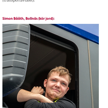
(transportavtalet).
Simon Bååth, Bollnäs (kör jord):