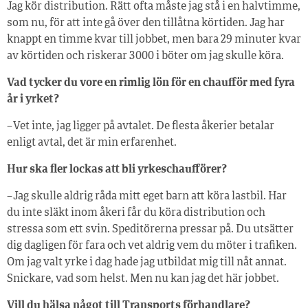
Jag kör distribution. Rätt ofta måste jag stå i en halvtimme,
som nu, för att inte gå över den tillåtna körtiden. Jag har
knappt en timme kvar till jobbet, men bara 29 minuter kvar
av körtiden och riskerar 3 000 i böter om jag skulle köra.
Vad tycker du vore en rimlig lön för en chaufför med fyra
år i yrket?
– Vet inte, jag ligger på avtalet. De flesta åkerier betalar
enligt avtal, det är min erfarenhet.
Hur ska fler lockas att bli yrkeschaufförer?
– Jag skulle aldrig råda mitt eget barn att köra lastbil. Har
du inte släkt inom åkeri får du köra distribution och
stressa som ett svin. Speditörerna pressar på. Du utsätter
dig dagligen för fara och vet aldrig vem du möter i trafiken.
Om jag valt yrke i dag hade jag utbildat mig till nåt annat.
Snickare, vad som helst. Men nu kan jag det här jobbet.
Vill du hälsa något till Transports förhandlare?