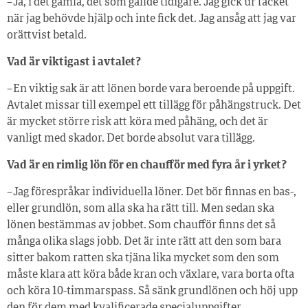
– Ja, i det gamla, det som gällde tidigare. Jag gick ur facket
när jag behövde hjälp och inte fick det. Jag ansåg att jag var
orättvist betald.
Vad är viktigast i avtalet?
– En viktig sak är att lönen borde vara beroende på uppgift.
Avtalet missar till exempel ett tillägg för påhängstruck. Det
är mycket större risk att köra med påhäng, och det är
vanligt med skador. Det borde absolut vara tillägg.
Vad är en rimlig lön för en chaufför med fyra år i yrket?
– Jag förespråkar individuella löner. Det bör finnas en bas-,
eller grundlön, som alla ska ha rätt till. Men sedan ska
lönen bestämmas av jobbet. Som chaufför finns det så
många olika slags jobb. Det är inte rätt att den som bara
sitter bakom ratten ska tjäna lika mycket som den som
måste klara att köra både kran och växlare, vara borta ofta
och köra 10-timmarspass. Så sänk grundlönen och höj upp
den för dem med kvalificerade specialuppgifter.