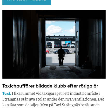
Taxichaufförer bildade klubb efter röriga år
Taxi.
I fikarummet vid taxigaraget i ett industriområde i
Strängnäs står nya stolar under den nya ventilationen. Det
kan låta som detaljer. Men på Taxi Strängnäs berättar de