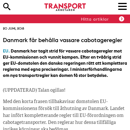
Hitta artiklar
20 JUNI, 2018
Danmark får behålla vassare cabotageregler
EU.
Danmark har tagit strid för vassare cabotageregler mot
EU-kommissionen och vunnit kampen. Efter en tvåårig strid
ger EU-domstolen den danska regeringen rätt att komplettera
reglerna med egna preciseringar. I ministerförhandlingarna
om nya transportregler kan domen få stor betydelse.
(UPPDATERAD) Talan ogillas!
Med den korta frasen tillbakavisar domstolen EU-
kommissionens försök till åthutning av Danmark. Landet
har infört kompletterande regler till EU-förordningen om
cabotagetransporter. Den reglerar hur dessa tillfälliga
inrikes körningar ska bedömas.