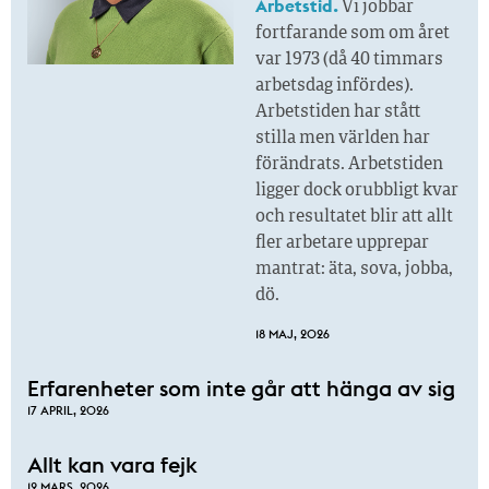
Arbetstid.
Vi jobbar
fortfarande som om året
var 1973 (då 40 timmars
arbetsdag infördes).
Arbetstiden har stått
stilla men världen har
förändrats. Arbetstiden
ligger dock orubbligt kvar
och resultatet blir att allt
fler arbetare upprepar
mantrat: äta, sova, jobba,
dö.
18 MAJ, 2026
Erfarenheter som inte går att hänga av sig
17 APRIL, 2026
Allt kan vara fejk
12 MARS, 2026