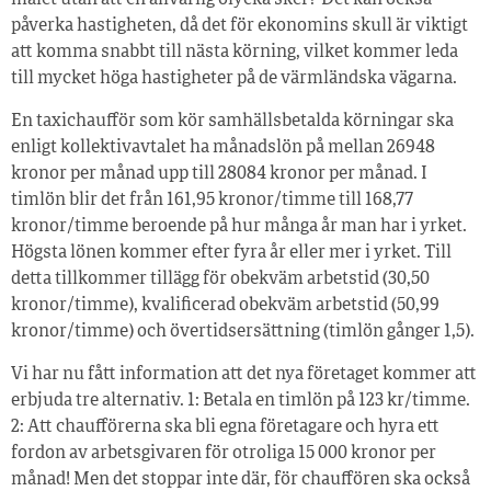
målet utan att en allvarlig olycka sker? Det kan också
påverka hastigheten, då det för ekonomins skull är viktigt
att komma snabbt till nästa körning, vilket kommer leda
till mycket höga hastigheter på de värmländska vägarna.
En taxichaufför som kör samhällsbetalda körningar ska
enligt kollektivavtalet ha månadslön på mellan 26948
kronor per månad upp till 28084 kronor per månad. I
timlön blir det från 161,95 kronor/timme till 168,77
kronor/timme beroende på hur många år man har i yrket.
Högsta lönen kommer efter fyra år eller mer i yrket. Till
detta tillkommer tillägg för obekväm arbetstid (30,50
kronor/timme), kvalificerad obekväm arbetstid (50,99
kronor/timme) och övertidsersättning (timlön gånger 1,5).
Vi har nu fått information att det nya företaget kommer att
erbjuda tre alternativ. 1: Betala en timlön på 123 kr/timme.
2: Att chaufförerna ska bli egna företagare och hyra ett
fordon av arbetsgivaren för otroliga 15 000 kronor per
månad! Men det stoppar inte där, för chauffören ska också