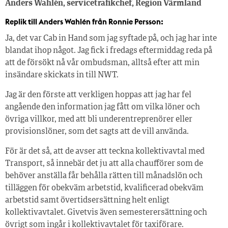
Anders Wahlén, servicetrafikchef, Region Värmland
Replik till Anders Wahlén från Ronnie Persson:
Ja, det var Cab in Hand som jag syftade på, och jag har inte
blandat ihop något. Jag fick i fredags eftermiddag reda på
att de försökt nå vår ombudsman, alltså efter att min
insändare skickats in till NWT.
Jag är den förste att verkligen hoppas att jag har fel
angående den information jag fått om vilka löner och
övriga villkor, med att bli underentreprenörer eller
provisionslöner, som det sagts att de vill använda.
För är det så, att de avser att teckna kollektivavtal med
Transport, så innebär det ju att alla chaufförer som de
behöver anställa får behålla rätten till månadslön och
tilläggen för obekväm arbetstid, kvalificerad obekväm
arbetstid samt övertidsersättning helt enligt
kollektivavtalet. Givetvis även semesterersättning och
övrigt som ingår i kollektivavtalet för taxiförare.