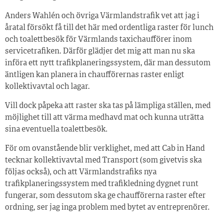
Anders Wahlén och övriga Värmlandstrafik vet att jag i
åratal försökt få till det här med ordentliga raster för lunch
och toalettbesök för Värmlands taxichaufförer inom
servicetrafiken. Därför glädjer det mig att man nu ska
införa ett nytt trafikplaneringssystem, där man dessutom
äntligen kan planera in chaufförernas raster enligt
kollektivavtal och lagar.
Vill dock påpeka att raster ska tas på lämpliga ställen, med
möjlighet till att värma medhavd mat och kunna uträtta
sina eventuella toalettbesök.
För om ovanstående blir verklighet, med att Cab in Hand
tecknar kollektivavtal med Transport (som givetvis ska
följas också), och att Värmlandstrafiks nya
trafikplaneringssystem med trafikledning dygnet runt
fungerar, som dessutom ska ge chaufförerna raster efter
ordning, ser jag inga problem med bytet av entreprenörer.