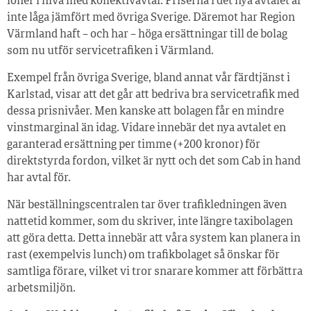
löner i nivå med kollektivavtal. Priserna i det nya avtalet är
inte låga jämfört med övriga Sverige. Däremot har Region
Värmland haft – och har – höga ersättningar till de bolag
som nu utför servicetrafiken i Värmland.
Exempel från övriga Sverige, bland annat vår färdtjänst i
Karlstad, visar att det går att bedriva bra servicetrafik med
dessa prisnivåer. Men kanske att bolagen får en mindre
vinstmarginal än idag. Vidare innebär det nya avtalet en
garanterad ersättning per timme (+200 kronor) för
direktstyrda fordon, vilket är nytt och det som Cab in hand
har avtal för.
När beställningscentralen tar över trafikledningen även
nattetid kommer, som du skriver, inte längre taxibolagen
att göra detta. Detta innebär att våra system kan planera in
rast (exempelvis lunch) om trafikbolaget så önskar för
samtliga förare, vilket vi tror snarare kommer att förbättra
arbetsmiljön.