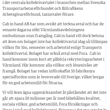
i det centrala kollektivavtalet i branschen mellan Svenska
Transportarbetareförbundet och Biltrafikens
Arbetsgivareförbund, taxiavtalet-förare.
Cab in hand AB har som avsikt att teckna avtal och har de
senaste dagarna sökt Värmlandsavdelningens
ombudsman utan framgång. Cab in hand vill dock betona
att även om bolaget inte har kollektivavtal idag så tillämpas
villkor för lön, semester och arbetstid enligt Transports
kollektivavtal. Bolaget har också avtal med Fora. Cab in
hand kommer inom kort att påbörja rekryteringsarbetet i
Värmland. Här kommer alla villkor och lönenivåer att
framgå. Bolaget har redan införskaffat 55 fabriksnya
specialfordon som är levererade till Sverige, vilket borgar
för en god arbetsmiljö för förarna.
Vi vill även ägna uppmärksamhet åt påståendet att det inte
går att spara 20 miljoner per år med bibehållen kvalitet,
sociala villkor, god arbetsmiljö, Fora försäkringar och