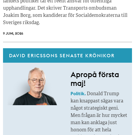
landets politiker tar ett reellt ansvar för offentliga
upphandlingar. Det skriver Transports ombudsman
Joakim Borg, som kandiderar för Socialdemokraterna till
Sveriges riksdag.
9 JUNI, 2026
DAVID ERICSSONS SENASTE KRÖNIKOR
Apropå första
maj!
Politik.
Donald Trump
kan knappast sägas vara
något strategiskt geni.
Men frågan är hur mycket
man kan anklaga just
honom för att hela