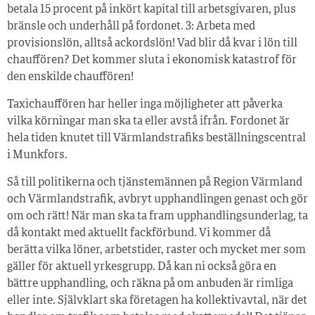
betala 15 procent på inkört kapital till arbetsgivaren, plus
bränsle och underhåll på fordonet. 3: Arbeta med
provisionslön, alltså ackordslön! Vad blir då kvar i lön till
chauffören? Det kommer sluta i ekonomisk katastrof för
den enskilde chauffören!
Taxichauffören har heller inga möjligheter att påverka
vilka körningar man ska ta eller avstå ifrån. Fordonet är
hela tiden knutet till Värmlandstrafiks beställningscentral
i Munkfors.
Så till politikerna och tjänstemännen på Region Värmland
och Värmlandstrafik, avbryt upphandlingen genast och gör
om och rätt! När man ska ta fram upphandlingsunderlag, ta
då kontakt med aktuellt fackförbund. Vi kommer då
berätta vilka löner, arbetstider, raster och mycket mer som
gäller för aktuell yrkesgrupp. Då kan ni också göra en
bättre upphandling, och räkna på om anbuden är rimliga
eller inte. Självklart ska företagen ha kollektivavtal, när det