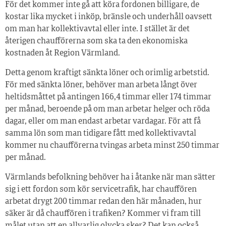
För det kommer inte gå att köra fordonen billigare, de
kostar lika mycket i inköp, bränsle och underhåll oavsett
om man har kollektivavtal eller inte. I stället är det
återigen chaufförerna som ska ta den ekonomiska
kostnaden åt Region Värmland.
Detta genom kraftigt sänkta löner och orimlig arbetstid.
För med sänkta löner, behöver man arbeta långt över
heltidsmåttet på antingen 166,4 timmar eller 174 timmar
per månad, beroende på om man arbetar helger och röda
dagar, eller om man endast arbetar vardagar. För att få
samma lön som man tidigare fått med kollektivavtal
kommer nu chaufförerna tvingas arbeta minst 250 timmar
per månad.
Värmlands befolkning behöver ha i åtanke när man sätter
sig i ett fordon som kör servicetrafik, har chauffören
arbetat drygt 200 timmar redan den här månaden, hur
säker är då chauffören i trafiken? Kommer vi fram till