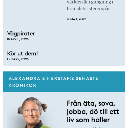
världen är i gungning i
bränslebristens spår.
19 MAJ, 2026
Vägpirater
18 APRIL, 2026
Kör ut dem!
13 MARS, 2026
ALEXANDRA EINERSTAMS SENASTE
KRÖNIKOR
Från äta, sova,
jobba, dö till ett
liv som håller