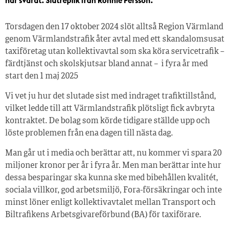
har svarat. Slutreplik från Ronnie Persson.
Torsdagen den 17 oktober 2024 slöt alltså Region Värmland
genom Värmlandstrafik åter avtal med ett skandalomsusat
taxiföretag utan kollektivavtal som ska köra servicetrafik –
färdtjänst och skolskjutsar bland annat – i fyra år med
start den 1 maj 2025
Vi vet ju hur det slutade sist med indraget trafiktillstånd,
vilket ledde till att Värmlandstrafik plötsligt fick avbryta
kontraktet. De bolag som körde tidigare ställde upp och
löste problemen från ena dagen till nästa dag.
Man går ut i media och berättar att, nu kommer vi spara 20
miljoner kronor per år i fyra år. Men man berättar inte hur
dessa besparingar ska kunna ske med bibehållen kvalitét,
sociala villkor, god arbetsmiljö, Fora-försäkringar och inte
minst löner enligt kollektivavtalet mellan Transport och
Biltrafikens Arbetsgivareförbund (BA) för taxiförare.