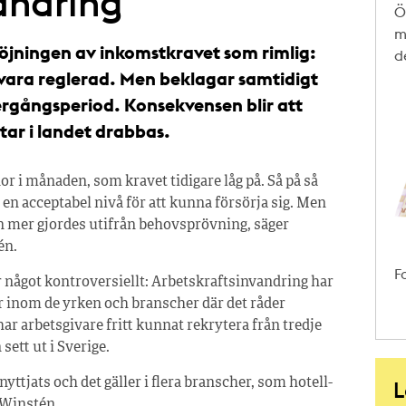
andring”
Ö
m
öjningen av inkomstkravet som rimlig:
d
vara reglerad. Men beklagar samtidigt
vergångsperiod. Konsekvensen blir att
tar i landet drabbas.
nor i månaden, som kravet tidigare låg på. Så på så
r en acceptabel nivå för att kunna försörja sig. Men
n mer gjordes utifrån behovsprövning, säger
én.
F
 något kontroversiellt: Arbetskraftsinvandring har
er inom de yrken och branscher där det råder
ar arbetsgivare fritt kunnat rekrytera från tredje
sett ut i Sverige.
tnyttjats och det gäller i flera branscher, som hotell-
L
 Winstén.