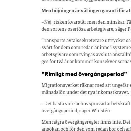
Men höjningen är väl ingen garanti för a
– Nej, risken kvarstår men den minskar. Fä
den sortens oseriösa arbetsgivare, säger 
Transports avtalssekreterare uttrycker sam
svårt för dem som redan är inne i systemet
arbetsgivare som tvingas avsluta anställn
ges för två år är kommer konsekvensernas o
”Rimligt med övergångsperiod”
Migrationsverket räknar med att ungefär en
månadslön under det nya inkomstkravet.
– Det bästa vore behovsprövad arbetskraft
övergångsperiod, säger Winstén.
Men några övergångsregler finns inte. Det
ansökan och för den som redan bor och ar