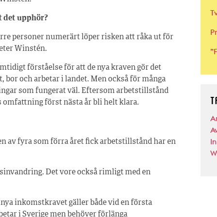
T
tt det upphör?
P
rre personer numerärt löper risken att råka ut för
Peter Winstén.
”
tidigt förståelse för att de nya kraven gör det
, bor och arbetar i landet. Men också för många
ingar som fungerat väl. Eftersom arbetstillstånd
T
mfattning först nästa år bli helt klara.
A
A
I
 av fyra som förra året fick arbetstillstånd har en
W
sinvandring. Det vore också rimligt med en
 nya inkomstkravet gäller både vid en första
betar i Sverige men behöver förlänga