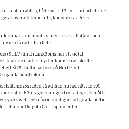
erar att drabbas, både av att förlora sitt arbete och
gerar överallt finns inte, konstaterar Peter
edlemmar som blivit av med arbetstillstånd, och
 de ska få rätt till arbete.
 (SHLV) filial i Linköping har ett tiotal
blev klart med att ett nytt inkomstkrav skulle
Skellefteå för heltidsarbete på Northvolts
bb i gamla hemtrakten.
sselsättningsgraden så att han nu har nästan 100
ande stor. Företagsledningen tror att sju eller åtta
et nya kravet. Och någon möjlighet att ge alla heltid
 distribuerar Östgöta Correspondenten.