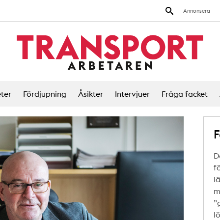
Annonsera
ter
Fördjupning
Åsikter
Intervjuer
Fråga facket
F
D
f
l
m
”
l