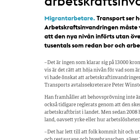
arbetskraftsinv
Migrantarbetare.
Transport ser h
Arbetskraftsinvandringen måste 
att den nya nivån införts utan ö
tusentals som redan bor och arbe
– Det är ingen som klarar sig på 13 000 kro
vis är det rätt att höja nivån för vad som ä
vi hade önskat att arbetskraftinvandringe
Transports avtalssekreterare Peter Winst
Han framhåller att behovsprövning inte är
också tidigare reglerats genom att den sk
arbetskraftbrist i landet. Men sedan 2008 h
land, oavsett yrke eller hur arbetslösheten 
– Det har lett till att folk kommit hit och u
och restaurang och byggbranschen, säger