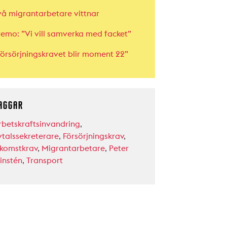
vå migrantarbetare vittnar
remo: ”Vi vill samverka med facket”
Försörjningskravet blir moment 22”
AGGAR
rbetskraftsinvandring
,
vtalssekreterare
,
Försörjningskrav
,
nkomstkrav
,
Migrantarbetare
,
Peter
instén
,
Transport