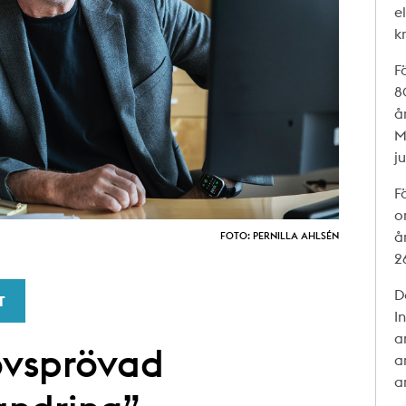
e
k
F
8
å
M
j
F
o
å
FOTO: PERNILLA AHLSÉN
2
D
T
I
a
ovsprövad
a
a