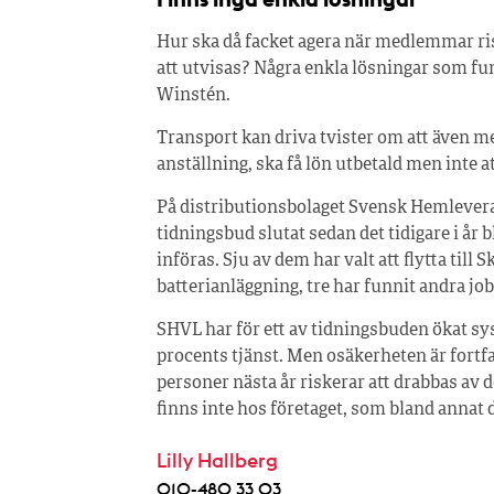
Hur ska då facket agera när medlemmar risk
att utvisas? Några enkla lösningar som fun
Winstén.
Transport kan driva tvister om att även m
anställning, ska få lön utbetald men inte att
På distributionsbolaget Svensk Hemleverans
tidningsbud slutat sedan det tidigare i år 
införas. Sju av dem har valt att flytta till 
batterianläggning, tre har funnit andra jo
SHVL har för ett av tidningsbuden ökat sy
procents tjänst. Men osäkerheten är fortfar
personer nästa år riskerar att drabbas av d
finns inte hos företaget, som bland annat
Lilly Hallberg
010-480 33 03