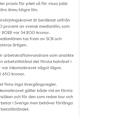
ller praxis för yrket så för vissa jobb
rävs ännu högre lön.
örsörjningskravet är beräknat utifrån
0 procent av svensk medianlön, som
r 2022 var 34 200 kronor.
edianlönen tas fram av SCB och
usteras årligen.
ör arbetskraftsinvandrare som ansökte
m arbetstillstånd det första halvåret i
r var inkomstkravet något lägre;
6 650 kronor.
et finns inga övergångsregler.
nkomstkravet gäller både vid en första
nsökan och för den som redan bor och
rbetar i Sverige men behöver förlänga
rbetstillståndet.