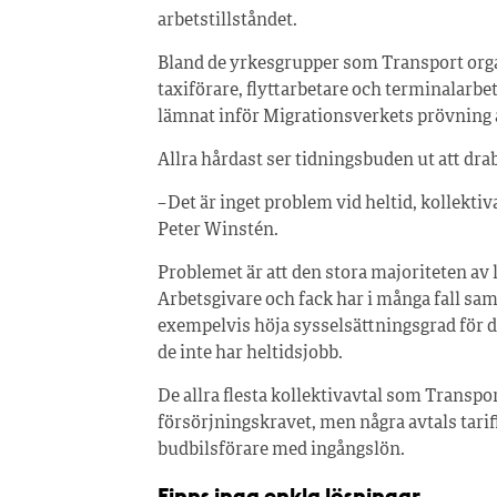
arbetstillståndet.
Bland de yrkesgrupper som Transport organ
taxiförare, flyttarbetare och terminalarbe
lämnat inför Migrationsverkets prövning a
Allra hårdast ser tidningsbuden ut att dra
– Det är inget problem vid heltid, kollekti
Peter Winstén.
Problemet är att den stora majoriteten av 
Arbetsgivare och fack har i många fall sam
exempelvis höja sysselsättningsgrad för 
de inte har heltidsjobb.
De allra flesta kollektivavtal som Transpor
försörjningskravet, men några avtals tarif
budbilsförare med ingångslön.
Finns inga enkla lösningar