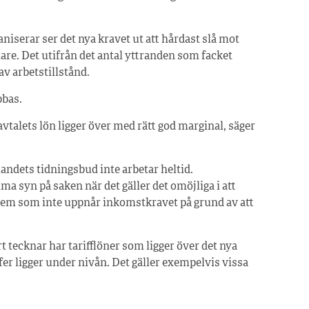
iserar ser det nya kravet ut att hårdast slå mot
tare. Det utifrån det antal yttranden som facket
v arbetstillstånd.
bbas.
vavtalets lön ligger över med rätt god marginal, säger
landets tidningsbud inte arbetar heltid.
ma syn på saken när det gäller det omöjliga i att
dem som inte uppnår inkomstkravet på grund av att
t tecknar har tarifflöner som ligger över det nya
fer ligger under nivån. Det gäller exempelvis vissa