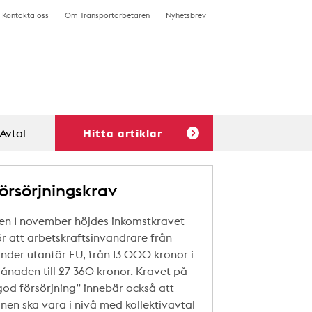
Kontakta oss
Om Transportarbetaren
Nyhetsbrev
Avtal
Hitta artiklar
örsörjningskrav
en 1 november höjdes inkomstkravet
ör att arbetskraftsinvandrare från
änder utanför EU, från 13 000 kronor i
ånaden till 27 360 kronor. Kravet på
god försörjning” innebär också att
önen ska vara i nivå med kollektivavtal