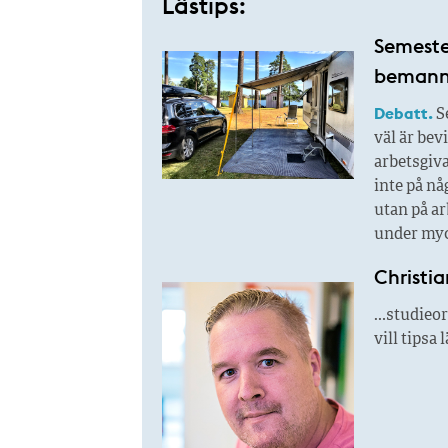
Lästips:
Semester
bemanni
Debatt.
Se
väl är bev
arbetsgiva
inte på n
utan på ar
under myc
Christia
…studieor
vill tipsa