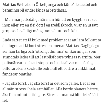
Mattias Welle
bor i Örkelljunga och kör både lastbil och
bärgningsbil under långa arbetsdagar.
– Man mår jättedåligt när man hör att en bygghiss rasat
ihop eller att en tjej dött i en trebilskrock. Vi är en utsatt
grupp och väldigt många som är ute och kör.
Enda sättet att få bukt med problemet är att lära folk att ta
det lugnt, att få bort stressen, menar Mattias. Dagligdags
ser han farliga och ”otroligt dumma” omkörningar som
stundtals leder till att lastbilsförare tvingas tvärnita. Mer
polisnärvaro och att stoppa och tala allvar med farliga
bilförare kanske skulle bidra till ett bättre trafikklimat,
funderar Mattias.
– Jag ska först. Jag ska först är det som gäller. Det är en
allmän stress i hela samhället. Alla borde planera bättre,
åka fem minuter tidigare. Stressar man så blir det så lätt
fel.