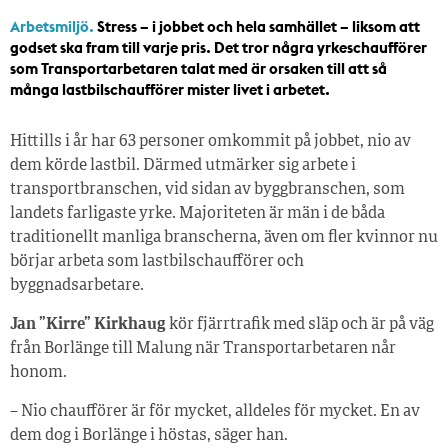
Arbetsmiljö.
Stress – i jobbet och hela samhället – liksom att
godset ska fram till varje pris. Det tror några yrkeschaufförer
som Transportarbetaren talat med är orsaken till att så
många lastbilschaufförer mister livet i arbetet.
Hittills i år har 63 personer omkommit på jobbet, nio av
dem körde lastbil. Därmed utmärker sig arbete i
transportbranschen, vid sidan av byggbranschen, som
landets farligaste yrke. Majoriteten är män i de båda
traditionellt manliga branscherna, även om fler kvinnor nu
börjar arbeta som lastbilschaufförer och
byggnadsarbetare.
Jan ”Kirre” Kirkhaug
kör fjärrtrafik med släp och är på väg
från Borlänge till Malung när Transportarbetaren når
honom.
– Nio chaufförer är för mycket, alldeles för mycket. En av
dem dog i Borlänge i höstas, säger han.