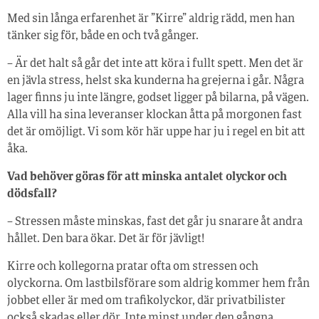
Med sin långa erfarenhet är ”Kirre” aldrig rädd, men han
tänker sig för, både en och två gånger.
– Är det halt så går det inte att köra i fullt spett. Men det är
en jävla stress, helst ska kunderna ha grejerna i går. Några
lager finns ju inte längre, godset ligger på bilarna, på vägen.
Alla vill ha sina leveranser klockan åtta på morgonen fast
det är omöjligt. Vi som kör här uppe har ju i regel en bit att
åka.
Vad behöver göras för att minska antalet olyckor och
dödsfall?
– Stressen måste minskas, fast det går ju snarare åt andra
hållet. Den bara ökar. Det är för jävligt!
Kirre och kollegorna pratar ofta om stressen och
olyckorna. Om lastbilsförare som aldrig kommer hem från
jobbet eller är med om trafikolyckor, där privatbilister
också skadas eller dör. Inte minst under den gångna