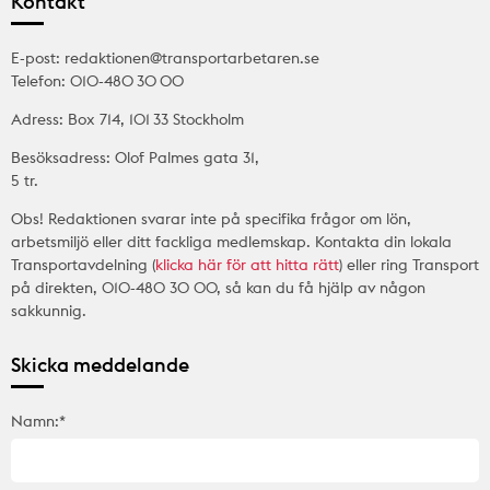
Kontakt
E-post: redaktionen@transportarbetaren.se
Telefon: 010-480 30 00
Adress: Box 714, 101 33 Stockholm
Besöksadress: Olof Palmes gata 31,
5 tr.
Obs! Redaktionen svarar inte på specifika frågor om lön,
arbetsmiljö eller ditt fackliga medlemskap. Kontakta din lokala
Transportavdelning (
klicka här för att hitta rätt
) eller ring Transport
på direkten, 010-480 30 00, så kan du få hjälp av någon
sakkunnig.
Skicka meddelande
Namn:*