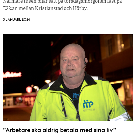
Närmare tusen bilar satt på torsdagsmorgonen fast på
E22:an mellan Kristianstad och Hörby.
3 JANUARI, 2024
”Arbetare ska aldrig betala med sina liv”