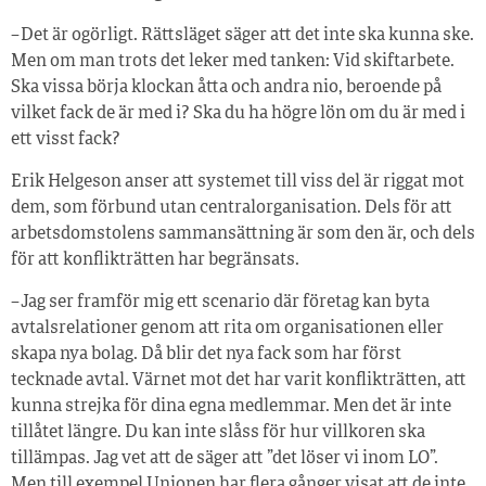
– Det är ogörligt. Rättsläget säger att det inte ska kunna ske.
Men om man trots det leker med tanken: Vid skiftarbete.
Ska vissa börja klockan åtta och andra nio, beroende på
vilket fack de är med i? Ska du ha högre lön om du är med i
ett visst fack?
Erik Helgeson anser att systemet till viss del är riggat mot
dem, som förbund utan centralorganisation. Dels för att
arbetsdomstolens sammansättning är som den är, och dels
för att konflikträtten har begränsats.
– Jag ser framför mig ett scenario där företag kan byta
avtalsrelationer genom att rita om organisationen eller
skapa nya bolag. Då blir det nya fack som har först
tecknade avtal. Värnet mot det har varit konflikträtten, att
kunna strejka för dina egna medlemmar. Men det är inte
tillåtet längre. Du kan inte slåss för hur villkoren ska
tillämpas. Jag vet att de säger att ”det löser vi inom LO”.
Men till exempel Unionen har flera gånger visat att de inte