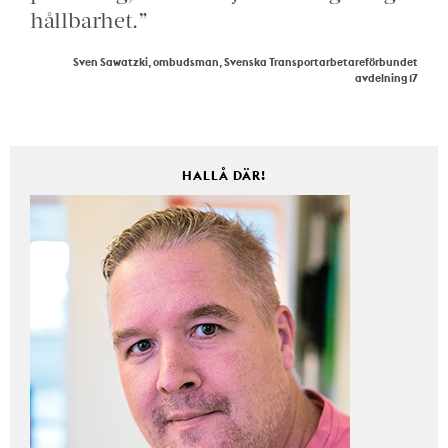
hållbarhet.”
Sven Sawatzki, ombudsman, Svenska Transportarbetareförbundet
avdelning 17
HALLÅ DÄR!