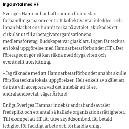
Inga avtal med HF
Sveriges Hamnar har haft samma linje sedan
förhandlingarna om centralt kollektivavtal inleddes. Och
innan bläcket ens hunnit torka på avtalet, skickades ett
cirkulär ut till arbetsgivarorganisationens
medlemsföretag. Budskapet var glasklart. Ingen får teckna
en lokal uppgörelse med Hamnarbetarförbundet (HF). Det
företag som gör så kan räkna med dryga viten och
eventuellt uteslutning.
– Jag räknade med att Hamnarbetarförbundet snabbt skulle
försöka teckna lokala uppgörelser. Helt enkelt av skälet att
de inte vill acceptera vad det innebär att få ett
andrahandsavtal, säger Ärlund.
Enligt Sveriges Hamnar innebär andrahandsavtalet
fredsplikt och ett antal så kallade organisationsrättigheter.
Till exempel att HF får utse skyddsombud, får betald
ledighet för fackligt arbete och förhandla enligt