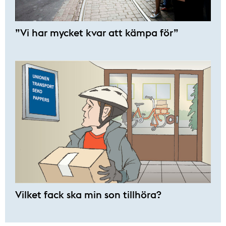
”Vi har mycket kvar att kämpa för”
Vilket fack ska min son tillhöra?