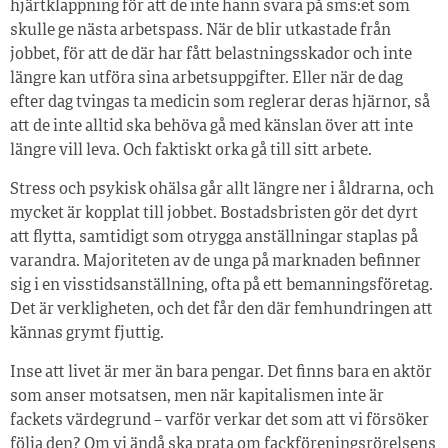
hjärtklappning för att de inte hann svara på sms:et som
skulle ge nästa arbetspass. När de blir utkastade från
jobbet, för att de där har fått belastningsskador och inte
längre kan utföra sina arbetsuppgifter. Eller när de dag
efter dag tvingas ta medicin som reglerar deras hjärnor, så
att de inte alltid ska behöva gå med känslan över att inte
längre vill leva. Och faktiskt orka gå till sitt arbete.
Stress och psykisk ohälsa går allt längre ner i åldrarna, och
mycket är kopplat till jobbet. Bostadsbristen gör det dyrt
att flytta, samtidigt som otrygga anställningar staplas på
varandra. Majoriteten av de unga på marknaden befinner
sig i en visstidsanställning, ofta på ett bemanningsföretag.
Det är verkligheten, och det får den där femhundringen att
kännas grymt fjuttig.
Inse att livet är mer än bara pengar. Det finns bara en aktör
som anser motsatsen, men när kapitalismen inte är
fackets värdegrund – varför verkar det som att vi försöker
följa den? Om vi ändå ska prata om fackföreningsrörelsens