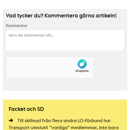
Vad tycker du? Kommentera gärna artikeln!
Kommentar
Facket och SD
Till skillnad från flera andra LO-förbund har
Transport uteslutit ”vanliga” medlemmar, inte bara