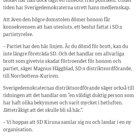
blodet har han dock tagit en timeout från politiken. Under
tiden har Sverigedemokraterna utrett hans medlemskap.
Att även den högre domstolen dömer honom får
konsekvensen att han utesluts, ett beslut fattat i SD:s
partistyrelse.
– Partiet har den här linjen. Är du dömd för brott, kan du
inte längre företräda SD. Och det handlar om allvarliga
brott som givetvis skadat förtroendet för honom och
partiet, säger Magnus Häggblad, SD:s distriktsordförande,
till Norrbottens-Kuriren.
Sverigedemokraternas distriktsordförande säger också till
tidningen att det handlar om ”en väldigt duktig person som
har haft olika bekymmer och varit mycket i hetluften.
Jättetråkigt att det skulle bli så här.”.
– Vi hoppas att SD Kiruna samlar sig nu och landar i en ny
organisation.