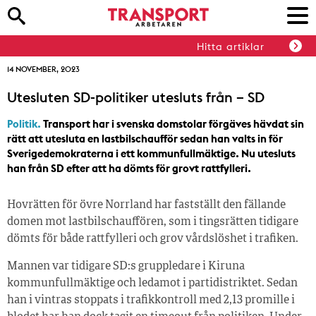
Hitta artiklar
14 NOVEMBER, 2023
Utesluten SD-politiker utesluts från – SD
Politik.
Transport har i svenska domstolar förgäves hävdat sin
rätt att utesluta en lastbilschaufför sedan han valts in för
Sverigedemokraterna i ett kommunfullmäktige. Nu utesluts
han från SD efter att ha dömts för grovt rattfylleri.
Hovrätten för övre Norrland har fastställt den fällande
domen mot lastbilschauffören, som i tingsrätten tidigare
dömts för både rattfylleri och grov vårdslöshet i trafiken.
Mannen var tidigare SD:s gruppledare i Kiruna
kommunfullmäktige och ledamot i partidistriktet. Sedan
han i vintras stoppats i trafikkontroll med 2,13 promille i