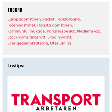
TAGGAR
Europadomstolen
,
Facket
,
Fackförbund
,
Föreningsfrihet
,
Högsta domstolen
,
Kommunfullmäktige
,
Kongressbeslut
,
Medlemskap
,
Stockholms tingsrätt
,
Svea hovrätt
,
Sverigedemokraterna
,
Uteslutning
Lästips: