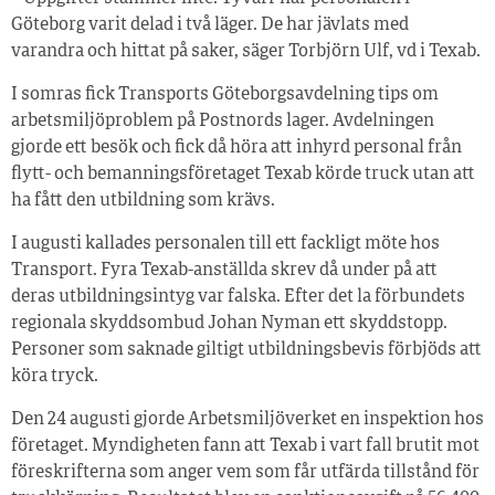
Göteborg varit delad i två läger. De har jävlats med
varandra och hittat på saker, säger Torbjörn Ulf, vd i Texab.
I somras fick Transports Göteborgsavdelning tips om
arbetsmiljöproblem på Postnords lager. Avdelningen
gjorde ett besök och fick då höra att inhyrd personal från
flytt- och bemanningsföretaget Texab körde truck utan att
ha fått den utbildning som krävs.
I augusti kallades personalen till ett fackligt möte hos
Transport. Fyra Texab-anställda skrev då under på att
deras utbildningsintyg var falska. Efter det la förbundets
regionala skyddsombud Johan Nyman ett skyddstopp.
Personer som saknade giltigt utbildningsbevis förbjöds att
köra tryck.
Den 24 augusti gjorde Arbetsmiljöverket en inspektion hos
företaget. Myndigheten fann att Texab i vart fall brutit mot
föreskrifterna som anger vem som får utfärda tillstånd för