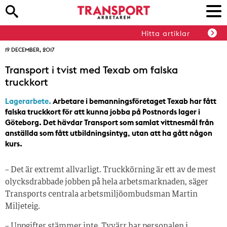
Hitta artiklar
19 DECEMBER, 2017
Transport i tvist med Texab om falska
truckkort
Lagerarbete.
Arbetare i bemanningsföretaget Texab har fått
falska truckkort för att kunna jobba på Postnords lager i
Göteborg. Det hävdar Transport som samlat vittnesmål från
anställda som fått utbildningsintyg, utan att ha gått någon
kurs.
– Det är extremt allvarligt. Truckkörning är ett av de mest
olycksdrabbade jobben på hela arbetsmarknaden, säger
Transports centrala arbetsmiljöombudsman Martin
Miljeteig.
– Uppgifter stämmer inte. Tyvärr har personalen i