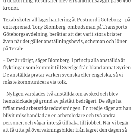
truckkörning. Resultatet blev en sanktionsavgift på 56 400
kronor.
Texab sköter all lagerhantering åt Postnord i Göteborg – på
entreprenad. Tony Blomberg, ombudsman på Transports
Göteborgsavdelning, berättar att det varit stora brister
även när det gäller anställningsbevis, scheman och löner
på Texab:
– Det är rörigt, säger Blomberg. I princip alla anställda är
flyktingar som kommit till Sverige från bland annat Syrien.
De anställda pratar varken svenska eller engelska, så vi
måste kommunicera via tolk.
– Nyligen varslades två anställda om avsked och blev
hemskickade på grund av påstått bedrägeri. De sägs ha
fifflat med arbetstidsredovisningen. En tredje säger att han
blivit misshandlad av en arbetsledare och två andra
personer, och vågar inte gå tillbaka till jobbet. När vi begär
att få titta på övervakningsbilder från lagret den dagen så