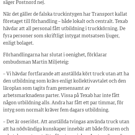
säger Postnord nej.
När det gäller de falska truckintygen har Transport kallat
företaget till förhandling – både lokalt och centralt. Texab
hävdar att all personal fått utbildning i truckkörning. De
fyra personer som skriftligt intygat motsatsen ljuger,
enligt bolaget.
Förhandlingarna har slutat i oenighet, förklarar
ombudsman Martin Miljeteig:
– Vi hävdar fortfarande att anställda kört truck utan att ha
den utbildning som krävs enligt kollektivavtalet och den
läroplan som tagits fram gemensamt av
arbetsmarknadens parter. Vissa på Texab har inte fått
någon utbildning alls. Andra har fått ett par timmar, för
intyg som normalt kräver fem dagars utbildning.
– Det är oseriöst. Att anställda tvingas använda truck utan
att ha nödvändiga kunskaper innebär att både föraren och