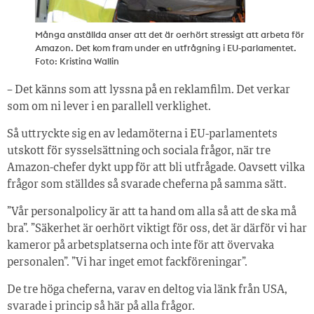
Många anställda anser att det är oerhört stressigt att arbeta för
Amazon. Det kom fram under en utfrågning i EU-parlamentet.
Foto: Kristina Wallin
– Det känns som att lyssna på en reklamfilm. Det verkar
som om ni lever i en parallell verklighet.
Så uttryckte sig en av ledamöterna i EU-parlamentets
utskott för sysselsättning och sociala frågor, när tre
Amazon-chefer dykt upp för att bli utfrågade. Oavsett vilka
frågor som ställdes så svarade cheferna på samma sätt.
”Vår personalpolicy är att ta hand om alla så att de ska må
bra”. ”Säkerhet är oerhört viktigt för oss, det är därför vi har
kameror på arbetsplatserna och inte för att övervaka
personalen”. ”Vi har inget emot fackföreningar”.
De tre höga cheferna, varav en deltog via länk från USA,
svarade i princip så här på alla frågor.