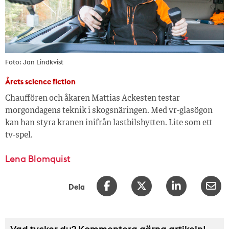
Foto: Jan Lindkvist
Årets science fiction
Chauffören och åkaren Mattias Ackesten testar
morgondagens teknik i skogsnäringen. Med vr-glasögon
kan han styra kranen inifrån lastbilshytten. Lite som ett
tv-spel.
Lena Blomquist
Dela
Vad tycker du? Kommentera gärna artikeln!