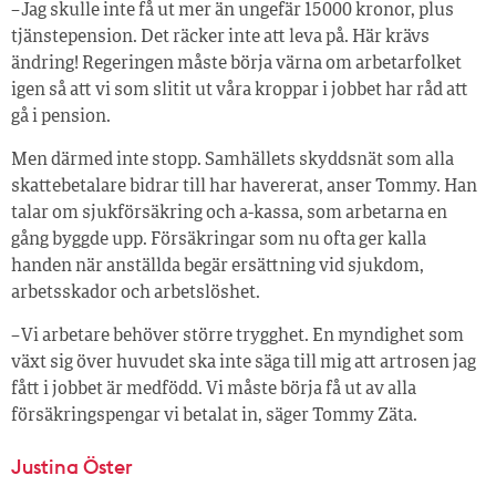
– Jag skulle inte få ut mer än ungefär 15 000 kronor, plus
tjänstepension. Det räcker inte att leva på. Här krävs
ändring! Regeringen måste börja värna om arbetarfolket
igen så att vi som slitit ut våra kroppar i jobbet har råd att
gå i pension.
Men därmed inte stopp. Samhällets skyddsnät som alla
skattebetalare bidrar till har havererat, anser Tommy. Han
talar om sjukförsäkring och a-kassa, som arbetarna en
gång byggde upp. Försäkringar som nu ofta ger kalla
handen när anställda begär ersättning vid sjukdom,
arbetsskador och arbetslöshet.
– Vi arbetare behöver större trygghet. En myndighet som
växt sig över huvudet ska inte säga till mig att artrosen jag
fått i jobbet är medfödd. Vi måste börja få ut av alla
försäkringspengar vi betalat in, säger Tommy Zäta.
Justina Öster