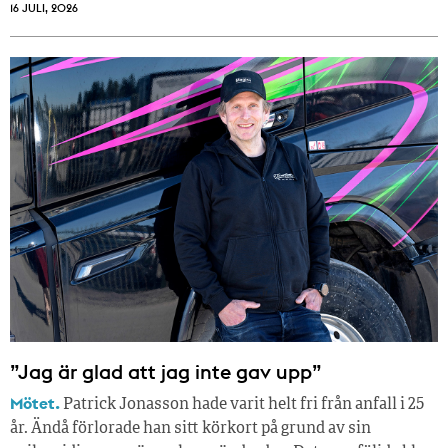
16 JULI, 2026
”Jag är glad att jag inte gav upp”
Mötet.
Patrick Jonasson hade varit helt fri från anfall i 25
år. Ändå förlorade han sitt körkort på grund av sin