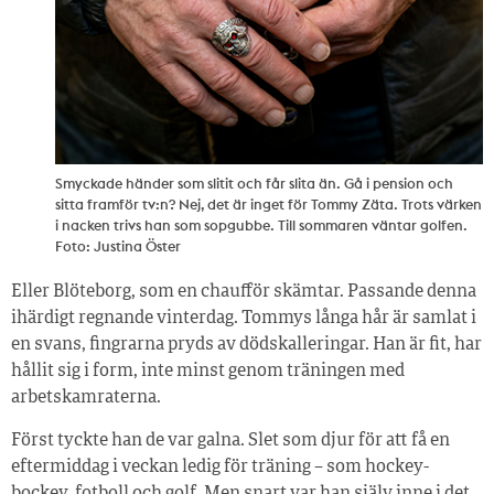
Smyckade händer som slitit och får slita än. Gå i pension och
sitta framför tv:n? Nej, det är inget för Tommy Zäta. Trots värken
i nacken trivs han som sopgubbe. Till sommaren väntar golfen.
Foto: Justina Öster
Eller Blöteborg, som en chaufför skämtar. Passande denna
ihärdigt regnande vinterdag. Tommys långa hår är samlat i
en svans, fingrarna pryds av dödskalleringar. Han är fit, har
hållit sig i form, inte minst genom träningen med
arbetskamraterna.
Först tyckte han de var galna. Slet som djur för att få en
eftermiddag i veckan ledig för träning – som hockey-
bockey, fotboll och golf. Men snart var han själv inne i det.