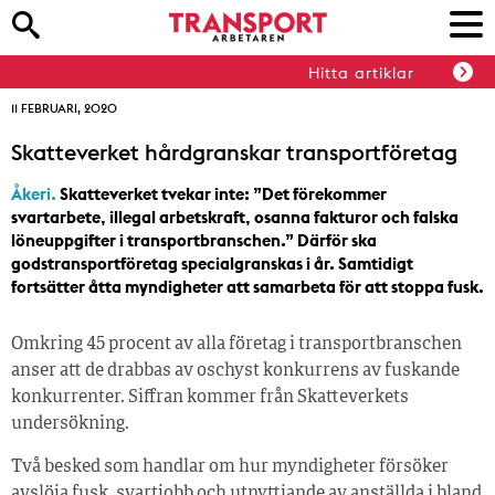
Hitta artiklar
11 FEBRUARI, 2020
Skatteverket hårdgranskar transportföretag
Åkeri.
Skatteverket tvekar inte: ”Det förekommer
svartarbete, illegal arbetskraft, osanna fakturor och falska
löneuppgifter i transportbranschen.” Därför ska
godstransportföretag specialgranskas i år. Samtidigt
fortsätter åtta myndigheter att samarbeta för att stoppa fusk.
Omkring 45 procent av alla företag i transportbranschen
anser att de drabbas av oschyst konkurrens av fuskande
konkurrenter. Siffran kommer från Skatteverkets
undersökning.
Två besked som handlar om hur myndigheter försöker
avslöja fusk, svartjobb och utnyttjande av anställda i bland