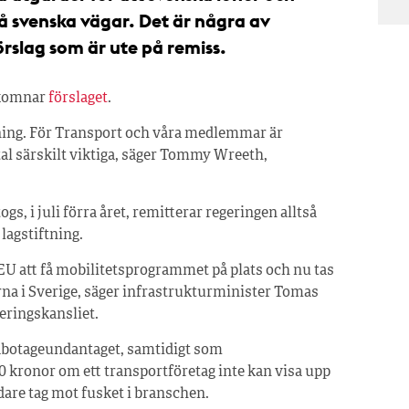
 på svenska vägar. Det är några av
rslag som är ute på remiss.
lkomnar
förslaget
.
iktning. För Transport och våra medlemmar är
al särskilt viktiga, säger Tommy Wreeth,
gs, i juli förra året, remitterar regeringen alltså
 lagstiftning.
i EU att få mobilitetsprogrammet på plats och nu tas
erna i Sverige, säger infrastrukturminister Tomas
eringskansliet.
 cabotageundantaget, samtidigt som
00 kronor om ett transportföretag inte kan visa upp
rdare tag mot fusket i branschen.