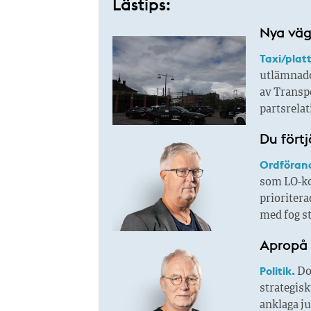
Lästips:
Nya väga
Taxi/plat
utlämnade
av Transpo
partsrela
Du fört
Ordföran
som LO-ko
prioritera
med fog st
Apropå 
Politik.
Do
strategis
anklaga ju