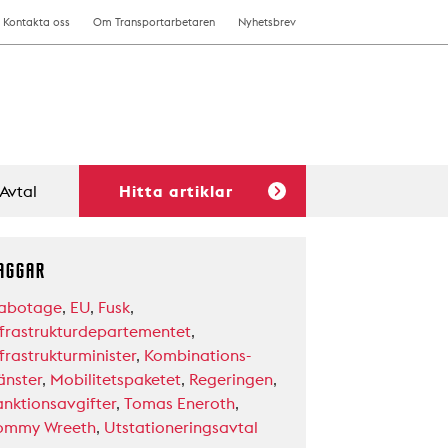
Kontakta oss
Om Transportarbetaren
Nyhetsbrev
Avtal
Hitta artiklar
AGGAR
abotage
,
EU
,
Fusk
,
nfrastrukturdepartementet
,
frastrukturminister
,
Kombinations-
änster
,
Mobilitetspaketet
,
Regeringen
,
anktionsavgifter
,
Tomas Eneroth
,
ommy Wreeth
,
Utstationeringsavtal