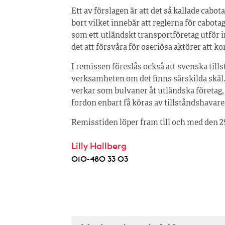
Ett av förslagen är att det så kallade cab
bort vilket innebär att reglerna för cabot
som ett utländskt transportföretag utför
det att försvåra för oseriösa aktörer att 
I remissen föreslås också att svenska till
verksamheten om det finns särskilda skäl. F
verkar som bulvaner åt utländska företag, 
fordon enbart få köras av tillståndshavar
Remisstiden löper fram till och med den 2
Lilly Hallberg
010-480 33 03