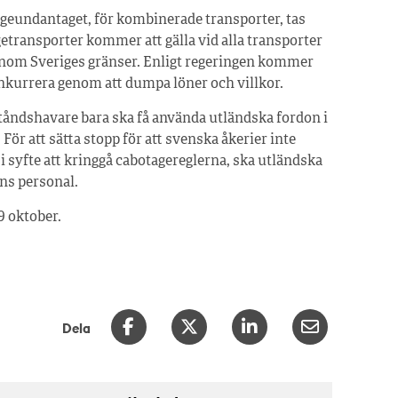
otageundantaget, för kombinerade transporter, tas
agetransporter kommer att gälla vid alla transporter
 inom Sveriges gränser. Enligt regeringen kommer
konkurrera genom att dumpa löner och villkor.
ståndshavare bara ska få använda utländska fordon i
ör att sätta stopp för att svenska åkerier inte
i syfte att kringgå cabotagereglerna, ska utländska
ens personal.
9 oktober.
Dela