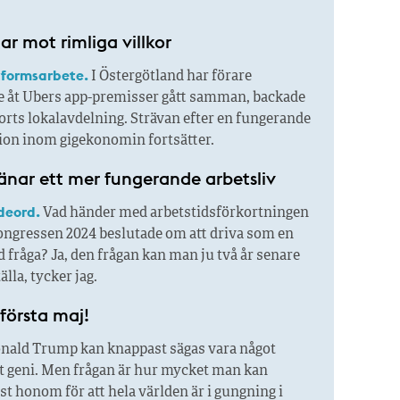
r mot rimliga villkor
tformsarbete.
I Östergötland har förare
 åt Ubers app-premisser gått samman, backade
rts lokalavdelning. Strävan efter en fungerande
tion inom gigekonomin fortsätter.
jänar ett mer fungerande arbetsliv
deord.
Vad händer med arbetstidsförkortningen
ngressen 2024 beslutade om att driva som en
d fråga? Ja, den frågan kan man ju två år senare
älla, tycker jag.
första maj!
nald Trump kan knappast sägas vara något
kt geni. Men frågan är hur mycket man kan
st honom för att hela världen är i gungning i