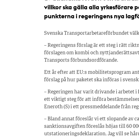
villkor ska gälla alla yrkesförare
punkterna i regeringens nya lagfö
Svenska Transportarbetareförbundet vä
– Regeringens förslag är ett steg i rätt r
förslagen om kombi och nyttjanderättsavt
Transports förbundsordförande.
Ett år efter att EU:s mobilitetsprogram anto
förslag på hur paketet ska införas i svensk
– Regeringen har varit drivande i arbetet 
ett viktigt steg för att införa bestämmels
Eneroth (S) i ett pressmeddelande från reg
– Bland annat föreslår vi ett slopande av
sanktionsavgiften föreslås höjas till 60 0
utstationeringsdeklaration. Jag vill se hå