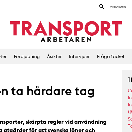
Annonsera
ter
Fördjupning
Åsikter
Intervjuer
Fråga facket
T
en ta hårdare tag
C
I
In
tj
S
nsporter, skärpta regler vid användning
T
a åtgärder för att svenska löner och