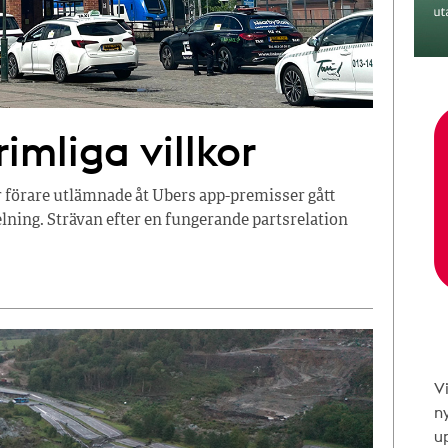
imliga villkor
r förare utlämnade åt Ubers app-premisser gått
ning. Strävan efter en fungerande partsrelation
V
n
up