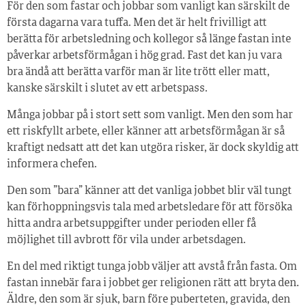
För den som fastar och jobbar som vanligt kan särskilt de
första dagarna vara tuffa. Men det är helt frivilligt att
berätta för arbetsledning och kollegor så länge fastan inte
påverkar arbetsförmågan i hög grad. Fast det kan ju vara
bra ändå att berätta varför man är lite trött eller matt,
kanske särskilt i slutet av ett arbetspass.
Många jobbar på i stort sett som vanligt. Men den som har
ett riskfyllt arbete, eller känner att arbetsförmågan är så
kraftigt nedsatt att det kan utgöra risker, är dock skyldig att
informera chefen.
Den som ”bara” känner att det vanliga jobbet blir väl tungt
kan förhoppningsvis tala med arbetsledare för att försöka
hitta andra arbetsuppgifter under perioden eller få
möjlighet till avbrott för vila under arbetsdagen.
En del med riktigt tunga jobb väljer att avstå från fasta. Om
fastan innebär fara i jobbet ger religionen rätt att bryta den.
Äldre, den som är sjuk, barn före puberteten, gravida, den