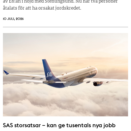
av E6:an i höjd med Stenungsund. Nu har två personer
åtalats för att ha orsakat jordskredet.
10 JULI, 2026
SAS storsatsar – kan ge tusentals nya jobb