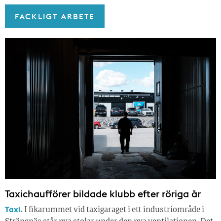
FACKLIGT ARBETE
Taxichaufförer bildade klubb efter röriga år
Taxi.
I fikarummet vid taxigaraget i ett industriområde i