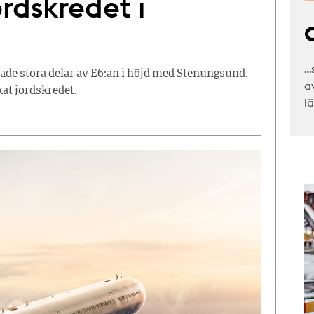
ordskredet i
C
…
sade stora delar av E6:an i höjd med Stenungsund.
a
kat jordskredet.
l