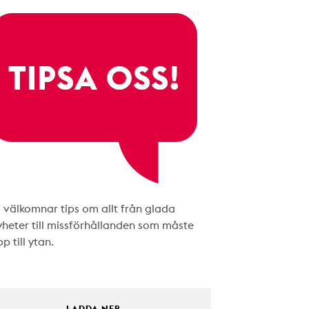
i välkomnar tips om allt från glada
yheter till missförhållanden som måste
p till ytan.
LADDA NER