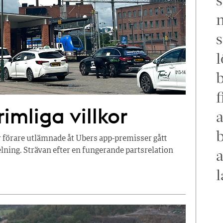
m
s
l
f
imliga villkor
a
b
r förare utlämnade åt Ubers app-premisser gått
a
ning. Strävan efter en fungerande partsrelation
l