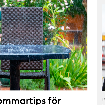
mmar­tips för
L