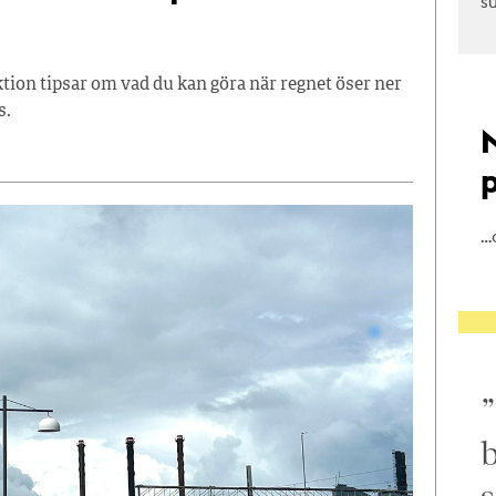
s
ion tipsar om vad du kan göra när regnet öser ner
s.
…
b
s