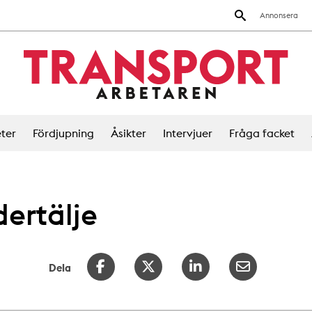
Annonsera
ter
Fördjupning
Åsikter
Intervjuer
Fråga facket
dertälje
Dela