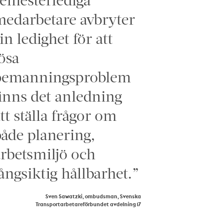
edarbetare avbryter
in ledighet för att
ösa
bemanningsproblem
inns det anledning
tt ställa frågor om
åde planering,
rbetsmiljö och
ångsiktig hållbarhet.”
Sven Sawatzki, ombudsman, Svenska
Transportarbetareförbundet avdelning 17