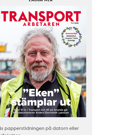
äs papperstidningen på datorn eller