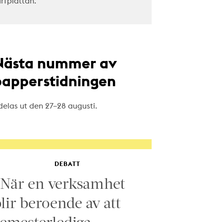
urfplattan.
Nästa nummer av
papperstidningen
delas ut den 27–28 augusti.
DEBATT
”När en verksamhet
lir beroende av att
emesterlediga