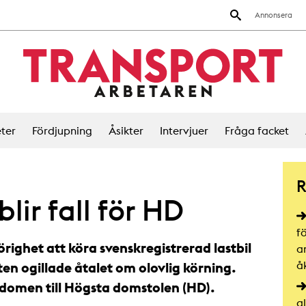
Annonsera
ter
Fördjupning
Åsikter
Intervjuer
Fråga facket
R
lir fall för HD
f
ghet att köra svenskregistrerad lastbil
a
å
en ogillade åtalet om olovlig körning.
domen till Högsta domstolen (HD).
a