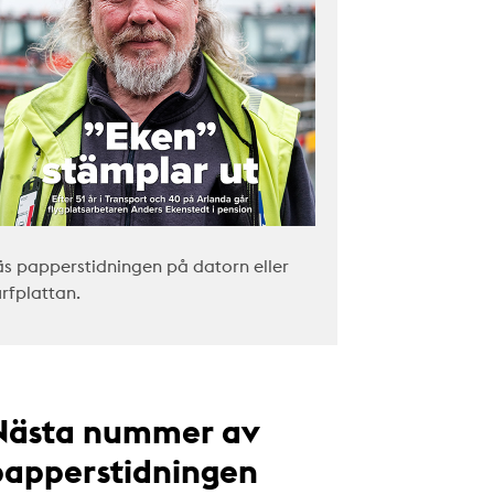
äs papperstidningen på datorn eller
urfplattan.
Nästa nummer av
papperstidningen