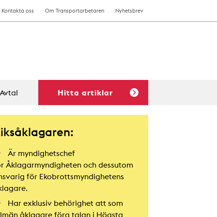
Kontakta oss
Om Transportarbetaren
Nyhetsbrev
Avtal
Hitta artiklar
iksåklagaren:
Är myndighetschef
ör Åklagarmyndigheten och dessutom
nsvarig för Ekobrottsmyndighetens
klagare.
Har exklusiv behörighet att som
llmän åklagare föra talan i Högsta