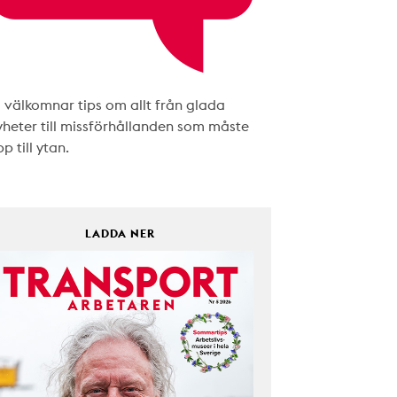
i välkomnar tips om allt från glada
yheter till missförhållanden som måste
p till ytan.
LADDA NER