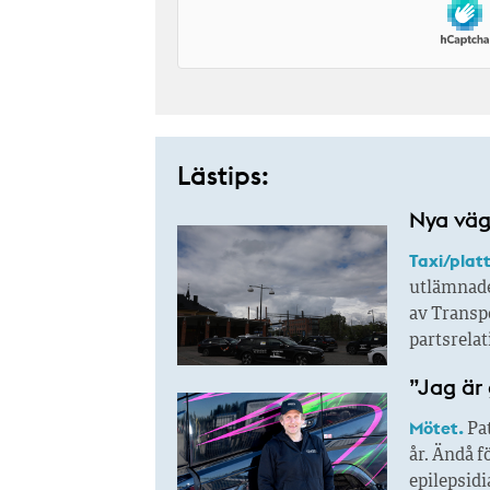
Lästips:
Nya väga
Taxi/plat
utlämnade
av Transpo
partsrela
”Jag är 
Mötet.
Pat
år. Ändå f
epilepsidi