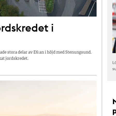
ordskredet i
sade stora delar av E6:an i höjd med Stenungsund.
kat jordskredet.
L
s