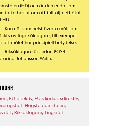
omstolen (HD) och är den enda som
n fatta beslut om att fullfölja ett åtal
ll HD.
Kan när som helst överta mål som
äckts av lägre åklagare, till exempel
r att målet har principiell betydelse.
Riksåklagare är sedan 2024
atarina Johansson Welin.
AGGAR
keri
,
EU-direktiv
,
EU:s körkortsdirektiv
,
öretagsbot
,
Högsta domstolen
,
ovrätt
,
Riksåklagare
,
Tingsrätt