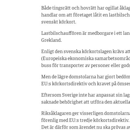
Både tingsrätt och hovrätt har ogillat åkla
handlar om att företaget låtit en lastbilsc
svenskt körkort.
Lastbilschauffören är medborgare i ett lan
Grekland.
Enligt den svenska körkortslagen krävs at
(Europeiska ekonomiska samarbetsområdet) 
buss för transporter av personer eller god
Men de lägre domstolarna har gjort bedöm
EU:s körkortsdirektiv och kravet på ömse
Eftersom Sverige inte har anpassat sin lagst
saknade behörighet att utföra den aktuella
Riksåklagaren ger visserligen domstolarna 
förenlig med EU:s tredje körkortsdirektiv.
Det är därför som ärendet nu ska prövas 