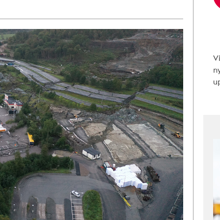
V
n
up