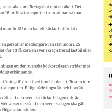
d
garens talan om företagsbot mot ett åkeri. Det
ka
haufför utföra transporter trots att han saknar
ti
d utanför EU men har ett körkort utfärdat i
v
fö
t en person är medborgare i en stat inom EES
K
för att få köra en svenskregistrerad lastbil eller
s.
ningen att den svenska körkortslagen strider mot
sidigt erkännande.
T
iftning till direktivet innebär det att föraren inte
Å
 transporten. Enligt både tingsrätt och hovrätt.
F
h
rätt i att den svenska körkortslagen inte är
 Men anser också att den svenska lagen ska gälla.
av Högsta domstolen.