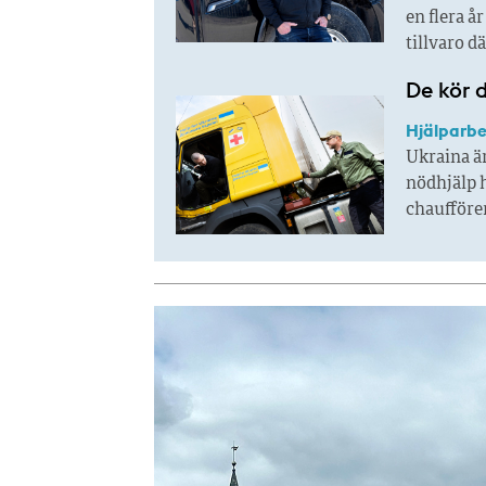
en flera å
tillvaro d
De kör d
Hjälparbe
Ukraina är
nödhjälp h
chaufförer